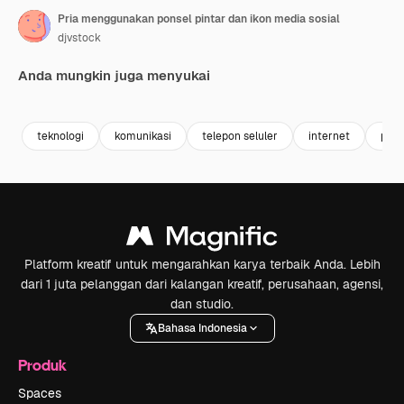
Pria menggunakan ponsel pintar dan ikon media sosial
djvstock
Anda mungkin juga menyukai
Premium
Premium
Premium
Premium
teknologi
komunikasi
telepon seluler
internet
peng
Platform kreatif untuk mengarahkan karya terbaik Anda. Lebih
dari 1 juta pelanggan dari kalangan kreatif, perusahaan, agensi,
dan studio.
Bahasa Indonesia
Produk
Spaces