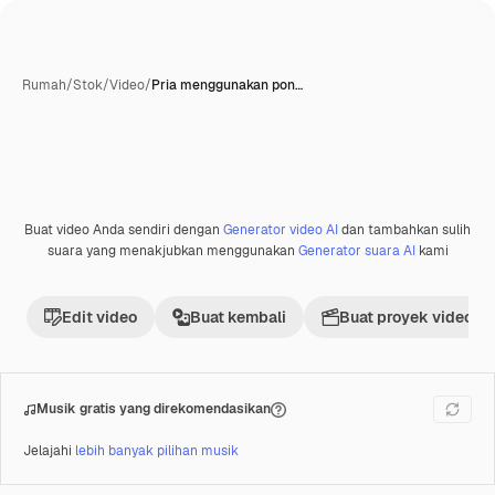
Rumah
/
Stok
/
Video
/
Pria menggunakan pon…
Buat video Anda sendiri dengan
Generator video AI
dan tambahkan sulih
Premium
suara yang menakjubkan menggunakan
Generator suara AI
kami
Edit video
Buat kembali
Buat proyek video
Musik gratis yang direkomendasikan
Jelajahi
lebih banyak pilihan musik