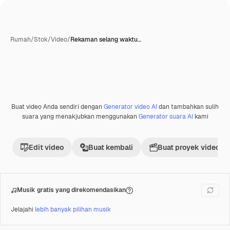
Rumah
/
Stok
/
Video
/
Rekaman selang waktu…
Buat video Anda sendiri dengan
Generator video AI
dan tambahkan sulih
Premium
suara yang menakjubkan menggunakan
Generator suara AI
kami
Edit video
Buat kembali
Buat proyek video
Musik gratis yang direkomendasikan
Jelajahi
lebih banyak pilihan musik