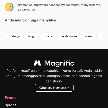
Rekaman selang waktu saat cahaya memudar, menyoroti Mousegill Beck dengan Lembah Eden dan Pennine Utara di latar belakang, Cumbria, Inggris Raya
BlackBoxGuild
Anda mungkin juga menyukai
Premium
Premium
Premium
Premium
cahaya
langit
cuaca
perdamaian
alami
perja
Platform kreatif untuk mengarahkan karya terbaik Anda. Lebih
dari 1 juta pelanggan dari kalangan kreatif, perusahaan, agensi,
dan studio.
Bahasa Indonesia
Produk
Spaces