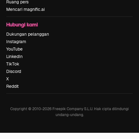
Ruang pers
Mencari magnific.ai
Hubungi kami
Dukungan pelanggan
Instagram
YouTube
LinkedIn
TikTok
Discord
X
Reddit
Copyright © 2010-
2026
Freepik Company S.L.U.
Hak cipta dilindungi
undang-undang
.