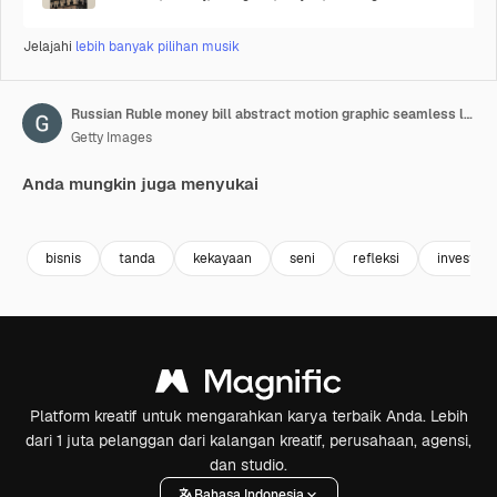
Jelajahi
lebih banyak pilihan musik
Russian Ruble money bill abstract motion graphic seamless loop mosaic. Creative business animation background
Getty Images
Anda mungkin juga menyukai
Premium
Premium
Premium
Premium
bisnis
tanda
kekayaan
seni
refleksi
investasi
Platform kreatif untuk mengarahkan karya terbaik Anda. Lebih
dari 1 juta pelanggan dari kalangan kreatif, perusahaan, agensi,
dan studio.
Bahasa Indonesia