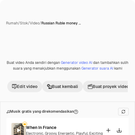
Rumah
/
Stok
/
Video
/
Russian Ruble money …
Buat video Anda sendiri dengan
Generator video AI
dan tambahkan sulih
Premium
suara yang menakjubkan menggunakan
Generator suara AI
kami
Edit video
Buat kembali
Buat proyek video
Musik gratis yang direkomendasikan
When In France
Electronic
,
Groovy
,
Energetic
,
Playful
,
Exciting