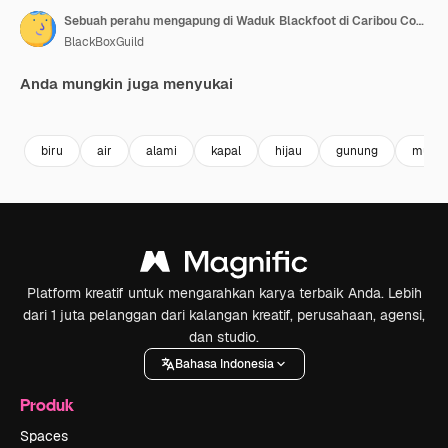
Sebuah perahu mengapung di Waduk Blackfoot di Caribou County, Idaho pada hari musim panas yang santai.
BlackBoxGuild
Anda mungkin juga menyukai
Premium
Premium
Premium
Premium
biru
air
alami
kapal
hijau
gunung
musim
Platform kreatif untuk mengarahkan karya terbaik Anda. Lebih
dari 1 juta pelanggan dari kalangan kreatif, perusahaan, agensi,
dan studio.
Bahasa Indonesia
Produk
Spaces