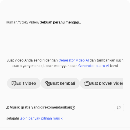
Rumah
/
Stok
/
Video
/
Sebuah perahu mengap…
Buat video Anda sendiri dengan
Generator video AI
dan tambahkan sulih
Premium
suara yang menakjubkan menggunakan
Generator suara AI
kami
Edit video
Buat kembali
Buat proyek video
Musik gratis yang direkomendasikan
Jelajahi
lebih banyak pilihan musik