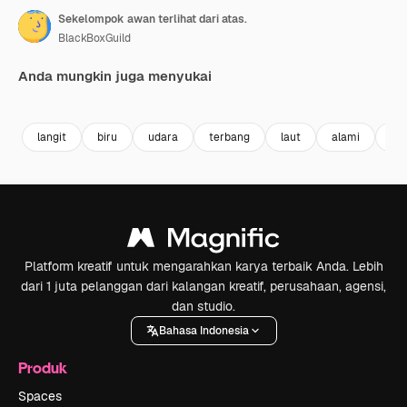
Sekelompok awan terlihat dari atas.
BlackBoxGuild
Anda mungkin juga menyukai
Premium
Premium
Premium
Premium
langit
biru
udara
terbang
laut
alami
lau
Platform kreatif untuk mengarahkan karya terbaik Anda. Lebih
dari 1 juta pelanggan dari kalangan kreatif, perusahaan, agensi,
dan studio.
Bahasa Indonesia
Produk
Spaces