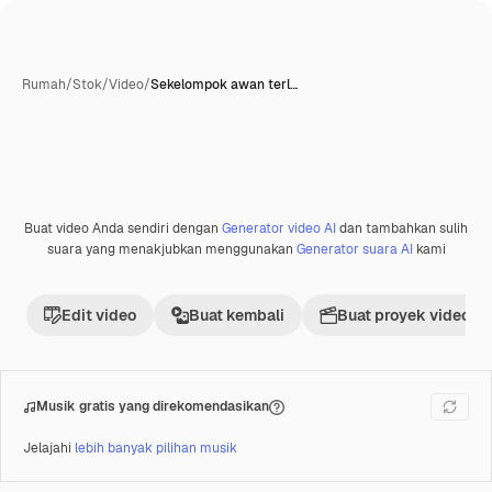
Rumah
/
Stok
/
Video
/
Sekelompok awan terl…
Buat video Anda sendiri dengan
Generator video AI
dan tambahkan sulih
Premium
suara yang menakjubkan menggunakan
Generator suara AI
kami
Edit video
Buat kembali
Buat proyek video
Musik gratis yang direkomendasikan
Jelajahi
lebih banyak pilihan musik