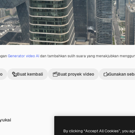
engan
Generator video AI
dan tambahkan sulih suara yang menakjubkan menggu
eo
Buat kembali
Buat proyek video
Gunakan seba
yukai
Premium
Premium
By clicking “Accept All Cookies”, you ag