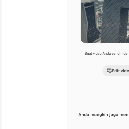
Buat video Anda sendiri d
Edit vid
Anda mungkin juga men
Premium
Premium