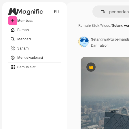
Membuat
Rumah
/
Stok
/
Video
/
Selang w
Rumah
Mencari
Selang waktu pemandang
Dan Talson
Saham
Mengeksplorasi
Semua alat
Premium