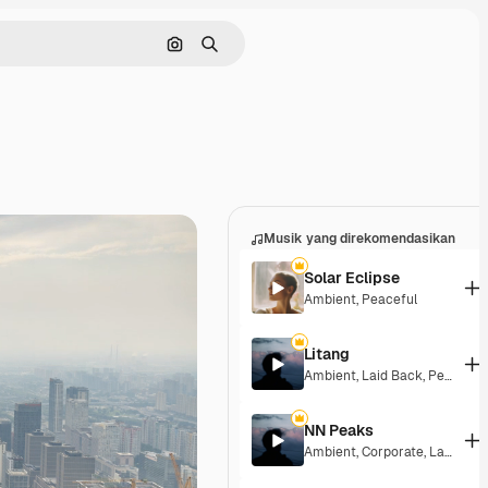
Pencarian berdasarkan gambar
Mencari
Musik yang direkomendasikan
Solar Eclipse
Ambient
,
Peaceful
Litang
Ambient
,
Laid Back
,
Peaceful
NN Peaks
Ambient
,
Corporate
,
Laid Back