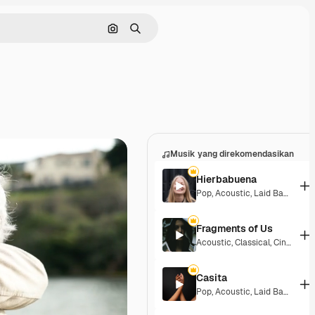
Pencarian berdasarkan gambar
Mencari
Musik yang direkomendasikan
Hierbabuena
Pop
,
Acoustic
,
Laid Back
,
Peac
Fragments of Us
Acoustic
,
Classical
,
Cinematic
Casita
Pop
,
Acoustic
,
Laid Back
,
Peac