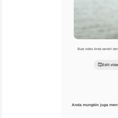
Buat video Anda sendiri d
Edit vid
Anda mungkin juga men
Premium
Premium