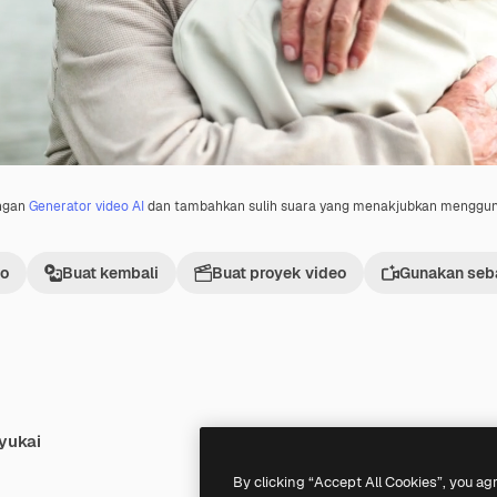
engan
Generator video AI
dan tambahkan sulih suara yang menakjubkan menggu
eo
Buat kembali
Buat proyek video
Gunakan seba
yukai
Premium
Premium
By clicking “Accept All Cookies”, you ag