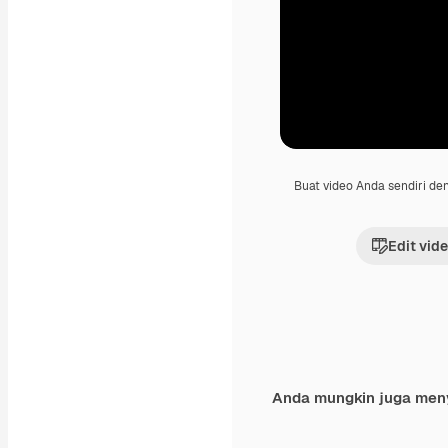
Buat video Anda sendiri d
Edit vid
Anda mungkin juga men
Premium
Premium