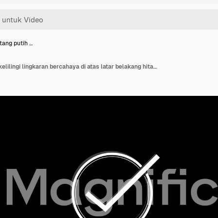
tang putih …
Tanda centang putih dikelilingi lingkaran bercahaya di atas latar belakang hitam pekat, melambangkan sukses, persetujuan, dan konfirmasi.