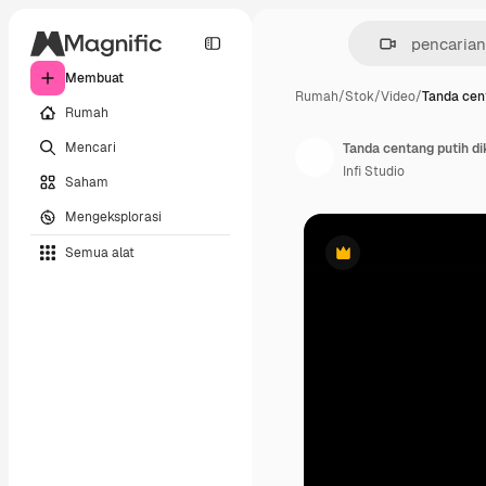
Membuat
Rumah
/
Stok
/
Video
/
Tanda cen
Rumah
Mencari
Infi Studio
Saham
Mengeksplorasi
Semua alat
Premium