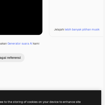
Jelajahi
lebih banyak pilihan musik
nakan
Generator suara AI
kami
gai referensi
Premium
Premium
Premium
Premium
ree to the storing of cookies on your device to enhance site