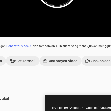
engan
Generator video AI
dan tambahkan sulih suara yang menakjubkan menggu
eo
Buat kembali
Buat proyek video
Gunakan seba
yukai
Premium
Premium
By clicking “Accept All Cookies”, you ag