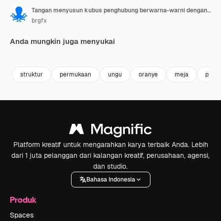
Tangan menyusun kubus penghubung berwarna-warni dengan presisi dalam urutan vertikal di atas meja kayu
brgfx
Anda mungkin juga menyukai
Premium
Premium
Dihasilkan oleh AI
Premium
Premium
struktur
permukaan
ungu
oranye
meja
putih
Platform kreatif untuk mengarahkan karya terbaik Anda. Lebih
dari 1 juta pelanggan dari kalangan kreatif, perusahaan, agensi,
dan studio.
Bahasa Indonesia
Produk
Spaces