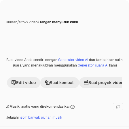
Rumah
/
Stok
/
Video
/
Tangan menyusun kubu…
Buat video Anda sendiri dengan
Generator video AI
dan tambahkan sulih
Premium
suara yang menakjubkan menggunakan
Generator suara AI
kami
Edit video
Buat kembali
Buat proyek video
Musik gratis yang direkomendasikan
Jelajahi
lebih banyak pilihan musik