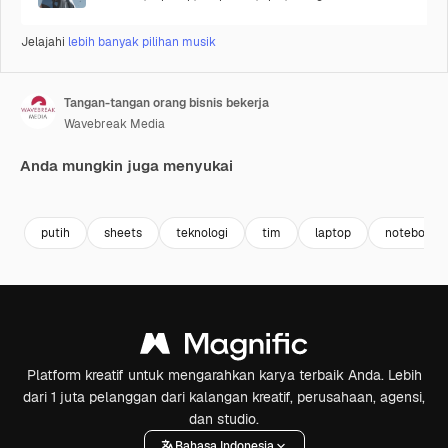
Jelajahi
lebih banyak pilihan musik
Tangan-tangan orang bisnis bekerja
Wavebreak Media
Anda mungkin juga menyukai
Premium
Premium
Premium
Premium
putih
sheets
teknologi
tim
laptop
notebook
Platform kreatif untuk mengarahkan karya terbaik Anda. Lebih
dari 1 juta pelanggan dari kalangan kreatif, perusahaan, agensi,
dan studio.
Bahasa Indonesia