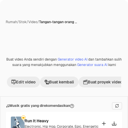
Rumah
/
Stok
/
Video
/
Tangan-tangan orang …
Buat video Anda sendiri dengan
Generator video AI
dan tambahkan sulih
Premium
suara yang menakjubkan menggunakan
Generator suara AI
kami
Edit video
Buat kembali
Buat proyek video
Musik gratis yang direkomendasikan
Run It Heavy
Electronic
,
Hip Hop
,
Corporate
,
Epic
,
Energetic