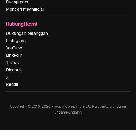
Ruang pers
Mencari magnific.ai
Hubungi kami
Dukungan pelanggan
Instagram
YouTube
LinkedIn
TikTok
Discord
X
Reddit
Copyright © 2010-
2026
Freepik Company S.L.U.
Hak cipta dilindungi
undang-undang
.