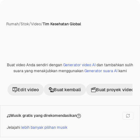
Rumah
/
Stok
/
Video
/
Tim Kesehatan Global
Buat video Anda sendiri dengan
Generator video AI
dan tambahkan sulih
Premium
suara yang menakjubkan menggunakan
Generator suara AI
kami
Edit video
Buat kembali
Buat proyek video
Musik gratis yang direkomendasikan
Jelajahi
lebih banyak pilihan musik