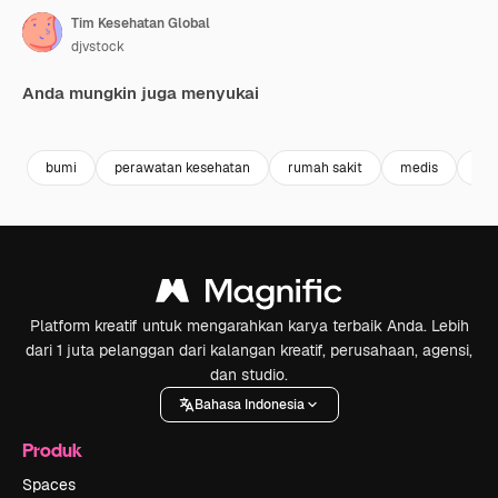
Tim Kesehatan Global
djvstock
Anda mungkin juga menyukai
Premium
Premium
Premium
Premium
bumi
perawatan kesehatan
rumah sakit
medis
tim
Platform kreatif untuk mengarahkan karya terbaik Anda. Lebih
dari 1 juta pelanggan dari kalangan kreatif, perusahaan, agensi,
dan studio.
Bahasa Indonesia
Produk
Spaces