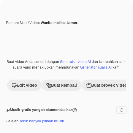
Rumah
/
Stok
/
Video
/
Wanita melihat kamer…
Buat video Anda sendiri dengan
Generator video AI
dan tambahkan sulih
Premium
suara yang menakjubkan menggunakan
Generator suara AI
kami
Edit video
Buat kembali
Buat proyek video
Musik gratis yang direkomendasikan
Jelajahi
lebih banyak pilihan musik