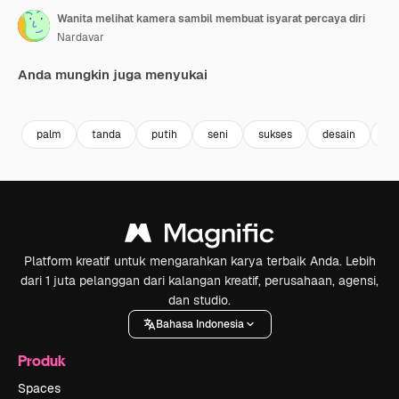
Wanita melihat kamera sambil membuat isyarat percaya diri
Nardavar
Anda mungkin juga menyukai
Premium
Premium
Premium
Premium
palm
tanda
putih
seni
sukses
desain
ge
Platform kreatif untuk mengarahkan karya terbaik Anda. Lebih
dari 1 juta pelanggan dari kalangan kreatif, perusahaan, agensi,
dan studio.
Bahasa Indonesia
Produk
Spaces