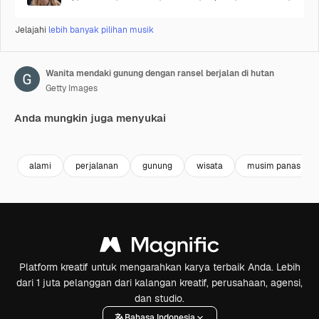
Jelajahi
lebih banyak pilihan musik
Wanita mendaki gunung dengan ransel berjalan di hutan
Getty Images
Anda mungkin juga menyukai
Premium
Premium
Premium
Premium
alami
perjalanan
gunung
wisata
musim panas
Platform kreatif untuk mengarahkan karya terbaik Anda. Lebih
dari 1 juta pelanggan dari kalangan kreatif, perusahaan, agensi,
dan studio.
Bahasa Indonesia