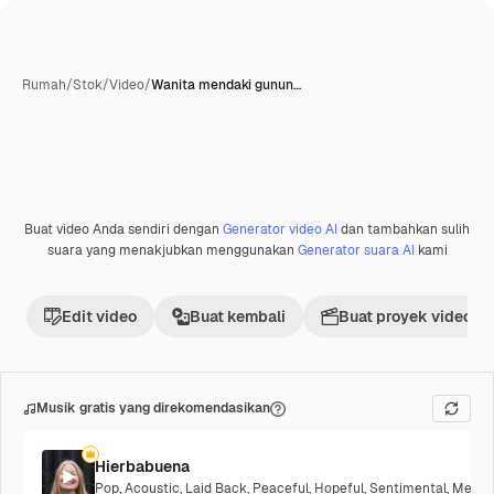
Rumah
/
Stok
/
Video
/
Wanita mendaki gunun…
Buat video Anda sendiri dengan
Generator video AI
dan tambahkan sulih
Premium
suara yang menakjubkan menggunakan
Generator suara AI
kami
Edit video
Buat kembali
Buat proyek video
Musik gratis yang direkomendasikan
Hierbabuena
Pop
,
Acoustic
,
Laid Back
,
Peaceful
,
Hopeful
,
Sentimental
,
Melanc