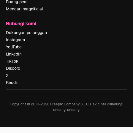
Ruang pers
Mencari magnific.ai
Hubungi kami
Dukungan pelanggan
Instagram
YouTube
LinkedIn
TikTok
Discord
X
Reddit
Copyright © 2010-
2026
Freepik Company S.L.U.
Hak cipta dilindungi
undang-undang
.