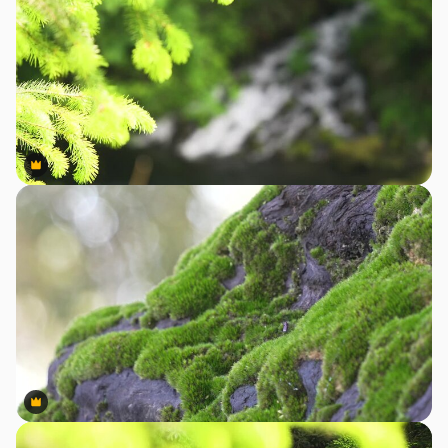
Premium
Premium
Premium
Premium