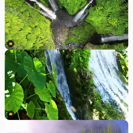
Premium
Premium
Premium
Premium