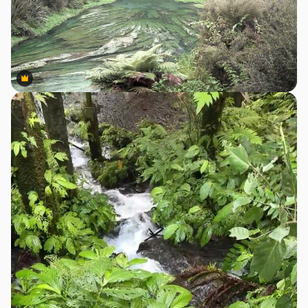
Premium
Premium