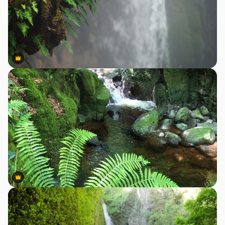
Premium
Premium
Premium
Premium