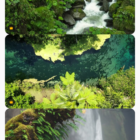
Premium
Premium
Premium
Premium