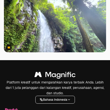
Premium
Premium
Platform kreatif untuk mengarahkan karya terbaik Anda. Lebih
dari 1 juta pelanggan dari kalangan kreatif, perusahaan, agensi,
dan studio.
Bahasa Indonesia
Produk