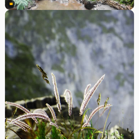
Premium
Premium