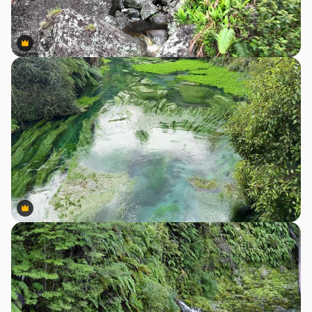
Premium
Premium
Premium
Premium