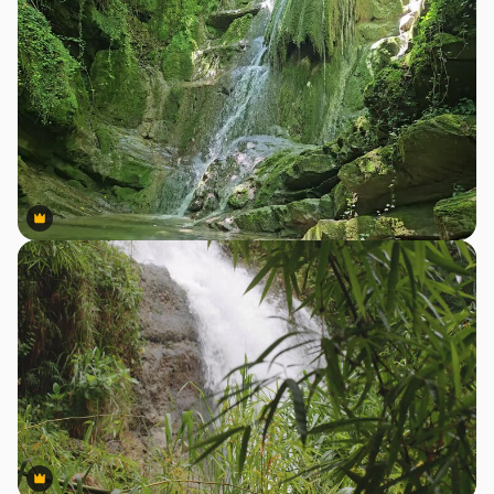
Premium
Premium
Premium
Premium