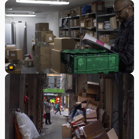
Premium
Premium