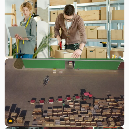
Premium
Premium