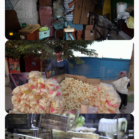
Premium
Premium