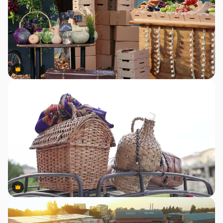
Premium
Premium
Premium
Premium