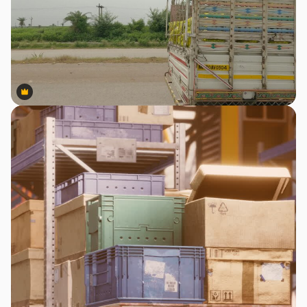
Premium
Premium