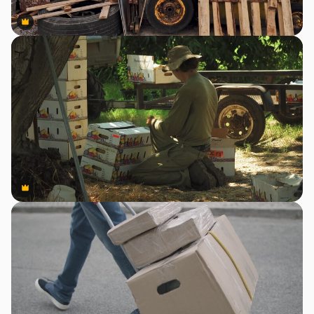
Premium
Premium
Premium
Premium