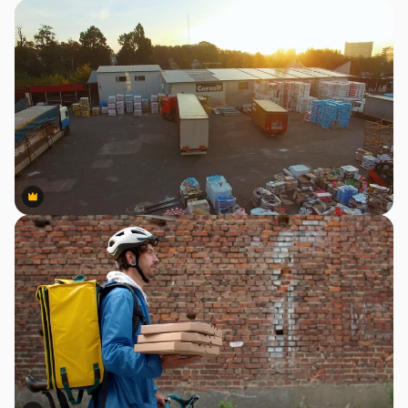
Premium
Premium