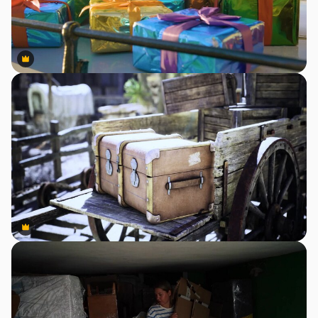
Premium
Premium
Premium
Premium