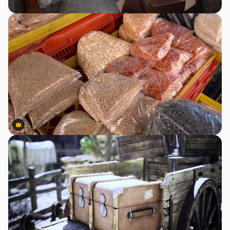
Premium
Premium