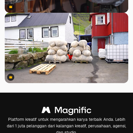
Premium
Premium
Premium
Premium
Platform kreatif untuk mengarahkan karya terbaik Anda. Lebih
dari 1 juta pelanggan dari kalangan kreatif, perusahaan, agensi,
dan studio.