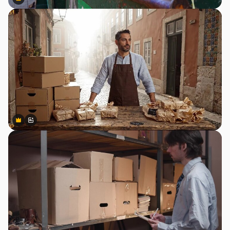
Premium
Premium
Premium
Premium
Dihasilkan oleh AI