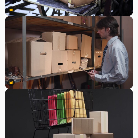
Premium
Premium
Premium
Premium