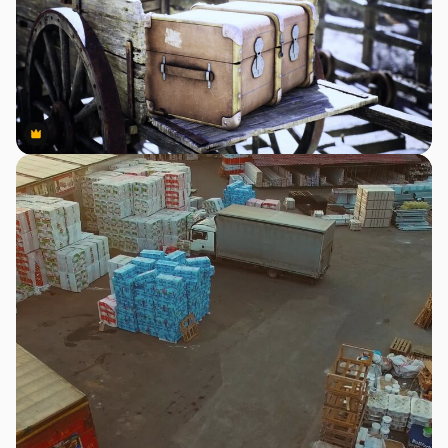
Premium
Premium