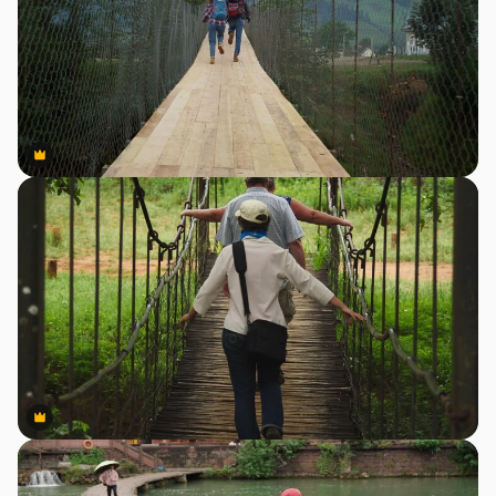
Premium
Premium
Premium
Premium