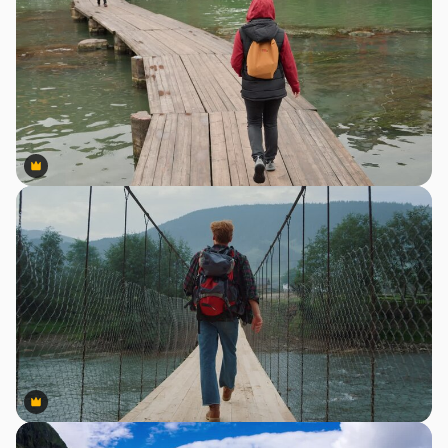
Premium
Premium
Premium
Premium