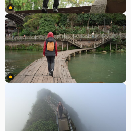
Premium
Premium
Premium
Premium