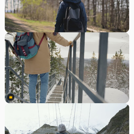
Premium
Premium