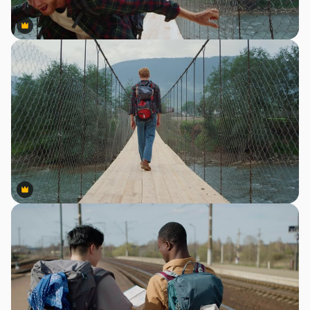
Premium
Premium
Premium
Premium