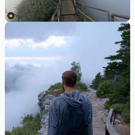
Premium
Premium