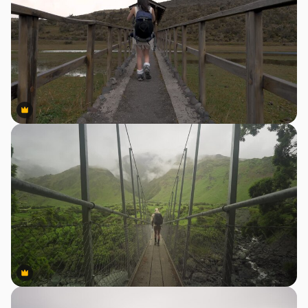
Premium
Premium
Premium
Premium