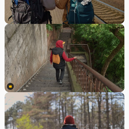
Premium
Premium