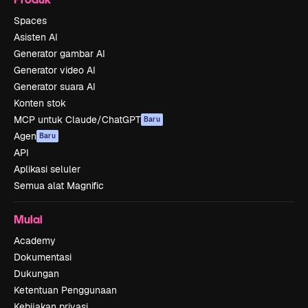
Spaces
Asisten AI
Generator gambar AI
Generator video AI
Generator suara AI
Konten stok
MCP untuk Claude/ChatGPT
Baru
Agen
Baru
API
Aplikasi seluler
Semua alat Magnific
Mulai
Academy
Dokumentasi
Dukungan
Ketentuan Penggunaan
Kebijakan privasi