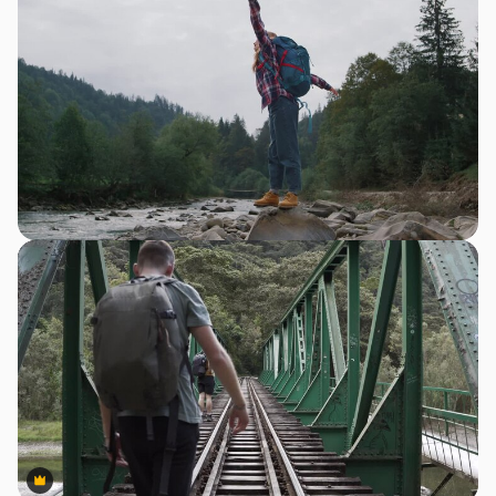
Premium
Premium