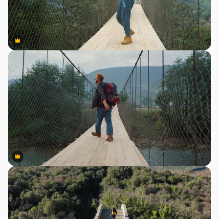
Premium
Premium
Premium
Premium