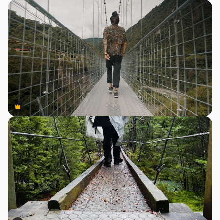
Premium
Premium