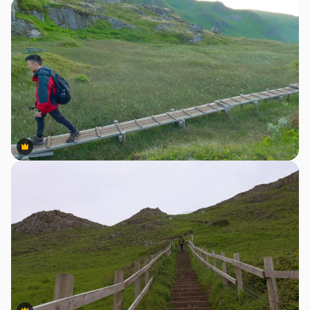
Premium
Premium