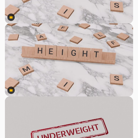
Premium
Premium
Premium
Premium