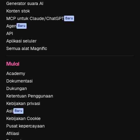
Generator suara AI
Konten stok
MCP untuk Claude/ChatGPT
Baru
Agen
Baru
API
Aplikasi seluler
Semua alat Magnific
Mulai
Academy
Dokumentasi
Dukungan
Ketentuan Penggunaan
Kebijakan privasi
Asli
Baru
Kebijakan Cookie
Pusat kepercayaan
Afiliasi