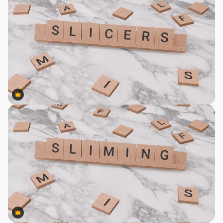
Premium
Premium
Premium
Premium