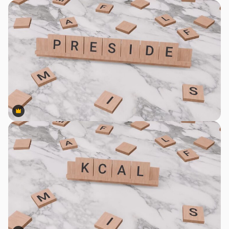
Premium
Premium