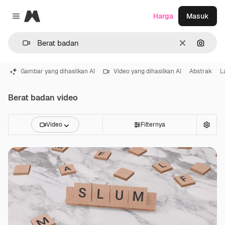
Magnific
Harga
Masuk
Close menu
Jernih
Pencar
Gambar yang dihasilkan AI
Video yang dihasilkan AI
Abstrak
L
Berat badan video
Video
Filternya