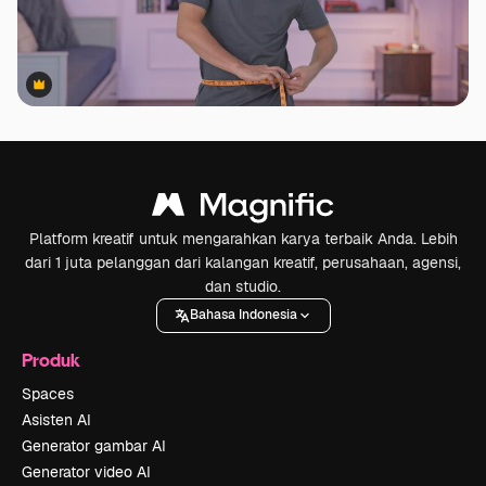
Premium
Premium
Platform kreatif untuk mengarahkan karya terbaik Anda. Lebih
dari 1 juta pelanggan dari kalangan kreatif, perusahaan, agensi,
dan studio.
Bahasa Indonesia
Produk
Spaces
Asisten AI
Generator gambar AI
Generator video AI