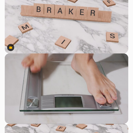
Premium
Premium