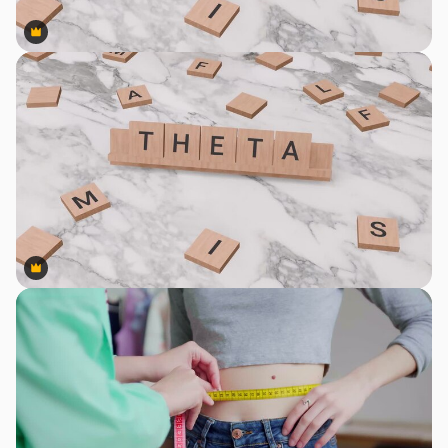
Premium
Premium
Premium
Premium