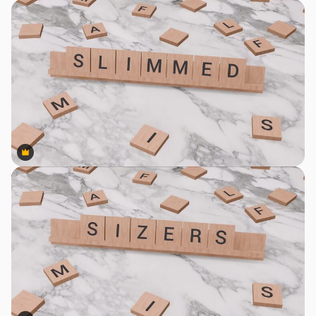
Premium
Premium