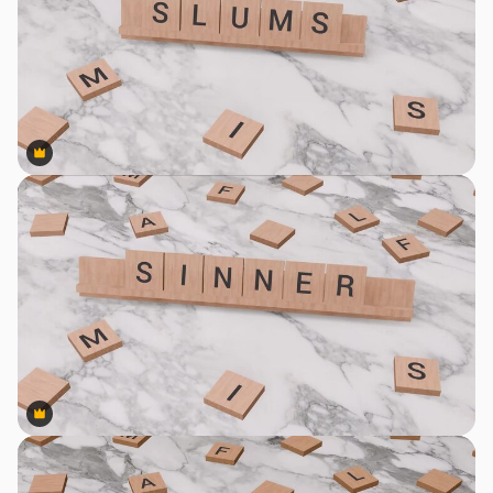
Premium
Premium
Premium
Premium