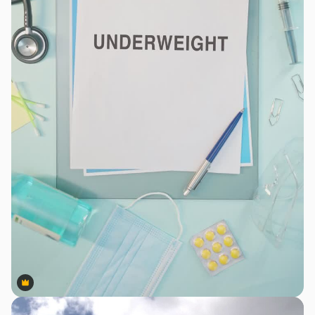
Premium
Premium