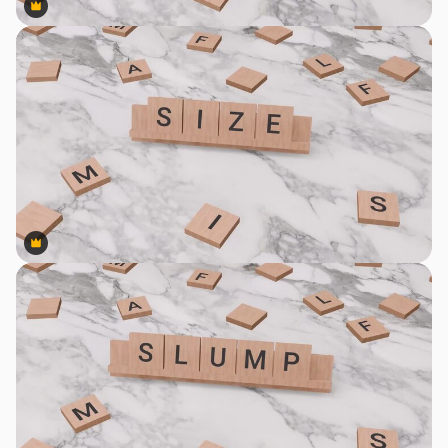
Premium
Premium
Premium
Premium