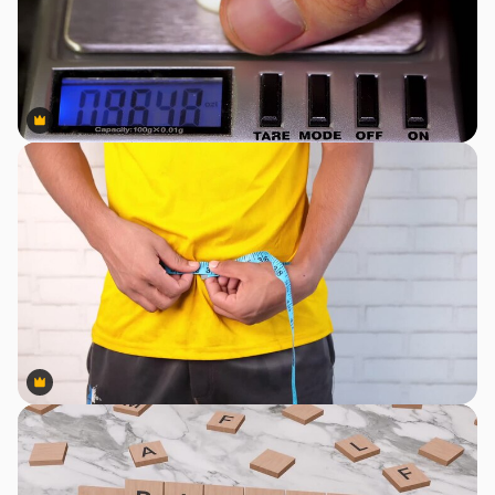
Premium
Premium
Premium
Premium