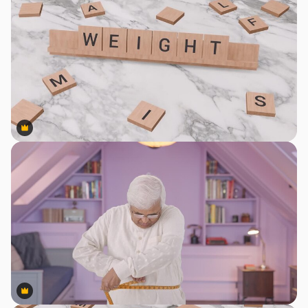
Premium
Premium
Premium
Premium