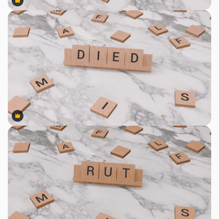
Premium
Premium
Premium
Premium