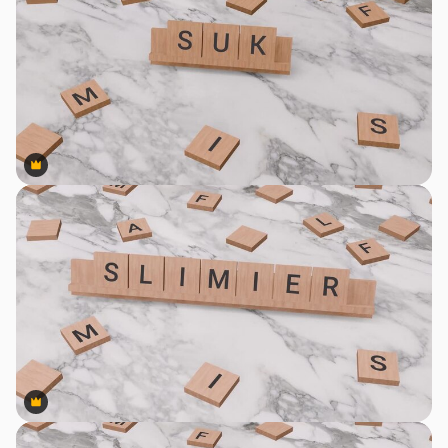
Premium
Premium
Premium
Premium