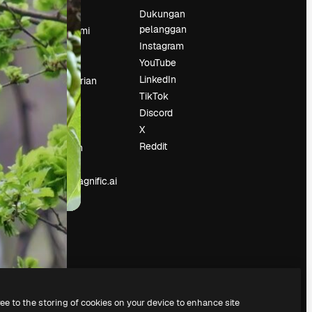
Harga
Dukungan
pelanggan
Tentang kami
Instagram
Reviews
YouTube
Karier
LinkedIn
Tren pencarian
TikTok
Blog
Discord
Acara
X
Slidesgo
an
Reddit
Jual konten
Ruang pers
Mencari magnific.ai
ree to the storing of cookies on your device to enhance site