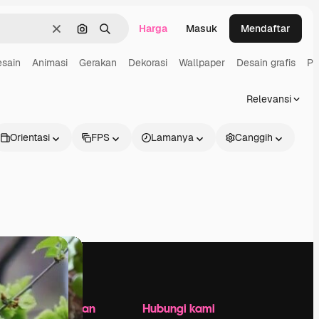
Harga
Masuk
Mendaftar
Jernih
Pencarian berdasarkan gambar
Mencari
sain
Animasi
Gerakan
Dekorasi
Wallpaper
Desain grafis
Po
Relevansi
Orientasi
FPS
Lamanya
Canggih
Perusahaan
Hubungi kami