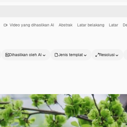
Video yang dihasilkan AI
Abstrak
Latar belakang
Latar
De
Dihasilkan oleh AI
Jenis templat
Resolusi
Produk
Mulai