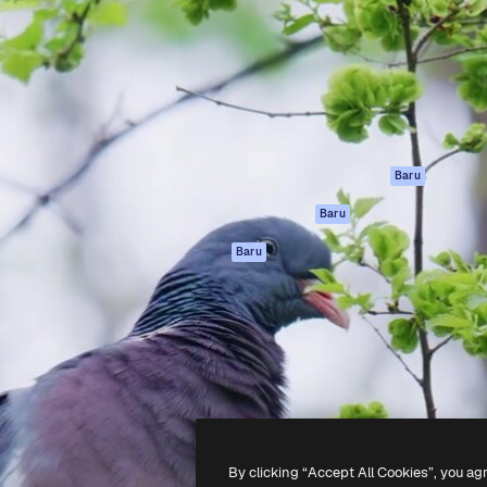
if untuk mengarahkan karya
Spaces
Academy
ebih dari 1 juta pelanggan
Asisten AI
Dokumentasi
reatif, perusahaan, agensi,
Generator gambar
Dukungan
AI
Ketentuan
nesia
Generator video AI
Penggunaan
Generator suara AI
Kebijakan privasi
Konten stok
Asli
Baru
MCP untuk
Kebijakan Cookie
Baru
Claude/ChatGPT
Pusat kepercaya
Agen
Baru
Afiliasi
API
Enterprise
Aplikasi seluler
Semua alat
Magnific
-
2026
Freepik Company S.L.U.
Hak cipta dilindungi undang-undang
.
By clicking “Accept All Cookies”, you ag