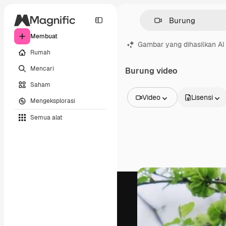
Membuat
Gambar yang dihasilkan AI
Rumah
Mencari
Burung video
Saham
Video
Lisensi
Mengeksplorasi
Semua Gambar
Semua alat
Vektor
Ilustrasi
Foto
PSD
Templat
Mockup
Video
Rekaman
Grafik gerak
Templat video
Ikon
Model 3D
Huruf