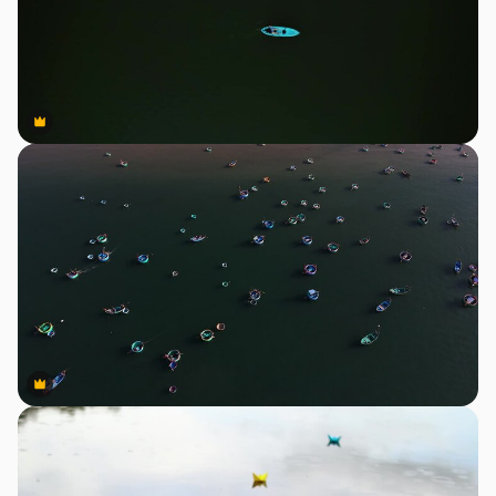
Premium
Premium
Premium
Premium