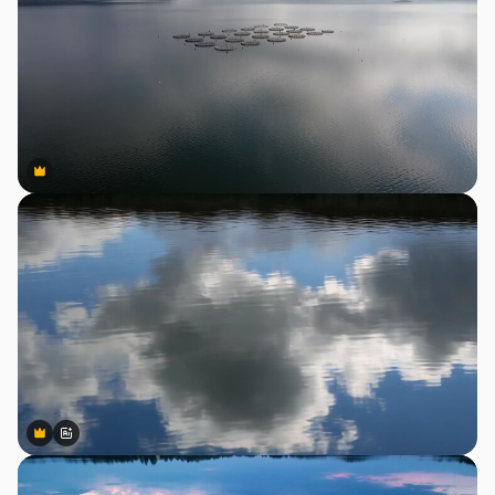
Premium
Premium
Premium
Premium
Dihasilkan oleh AI