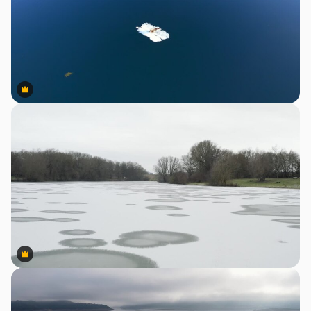
Premium
Premium
Premium
Premium