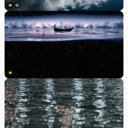
Premium
Premium
Dihasilkan oleh AI
Premium
Premium