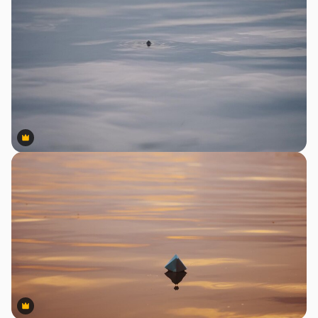
Premium
Premium
Premium
Premium