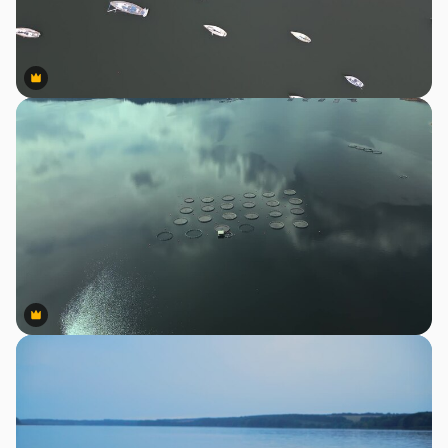
Premium
Premium
Premium
Premium