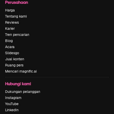
Perusahaan
Harga
Tentang kami
Reviews
Karier
Tren pencarian
Blog
Acara
Slidesgo
Jual konten
Ruang pers
Mencari magnific.ai
Hubungi kami
Dukungan pelanggan
Instagram
YouTube
LinkedIn