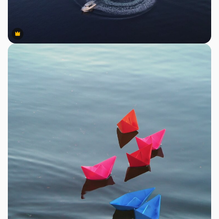
Premium
Premium