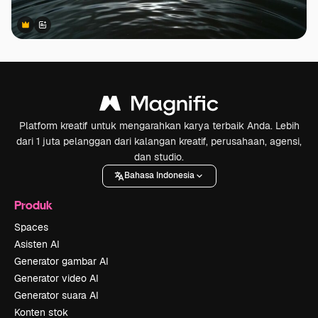
Premium
Premium
Dihasilkan oleh AI
Platform kreatif untuk mengarahkan karya terbaik Anda. Lebih
dari 1 juta pelanggan dari kalangan kreatif, perusahaan, agensi,
dan studio.
Bahasa Indonesia
Produk
Spaces
Asisten AI
Generator gambar AI
Generator video AI
Generator suara AI
Konten stok