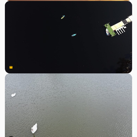
Premium
Premium