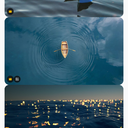
Premium
Premium
Premium
Premium
Dihasilkan oleh AI