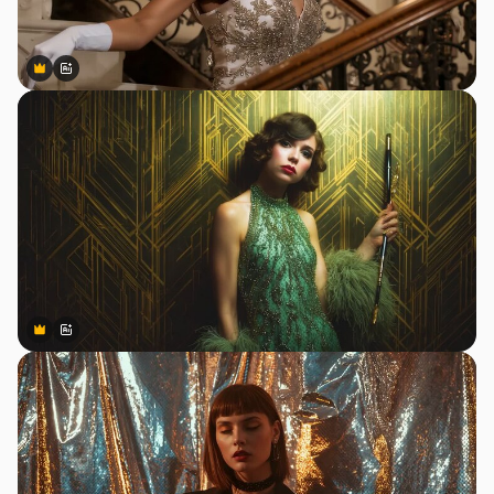
Premium
Premium
Dihasilkan oleh AI
Premium
Premium
Dihasilkan oleh AI