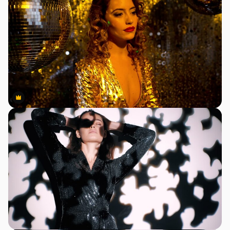
Premium
Premium