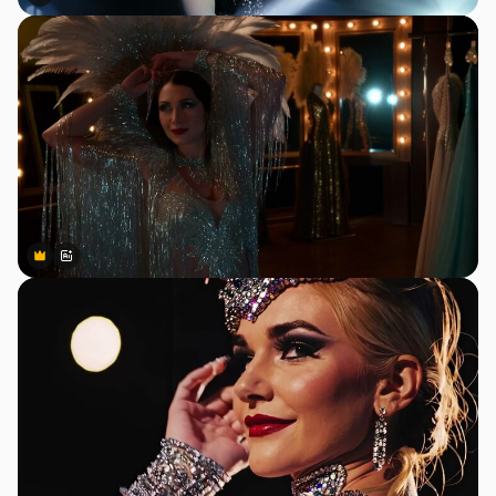
Premium
Premium
Premium
Premium
Dihasilkan oleh AI