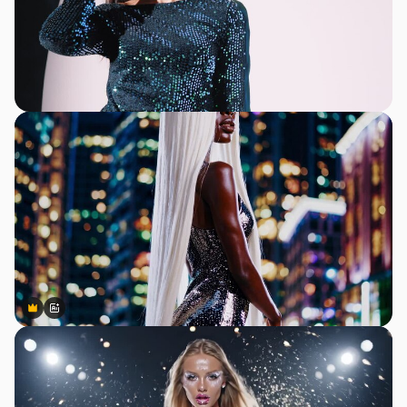
Premium
Premium
Dihasilkan oleh AI