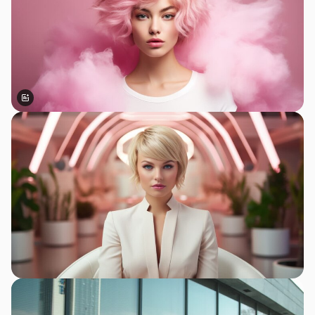
Dihasilkan oleh AI