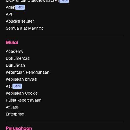
MCP untuk Claude/ChatGPT
Baru
Agen
Baru
API
Aplikasi seluler
Semua alat Magnific
Mulai
Academy
Dokumentasi
Dukungan
Ketentuan Penggunaan
Kebijakan privasi
Asli
Baru
Kebijakan Cookie
Pusat kepercayaan
Afiliasi
Enterprise
Perusahaan