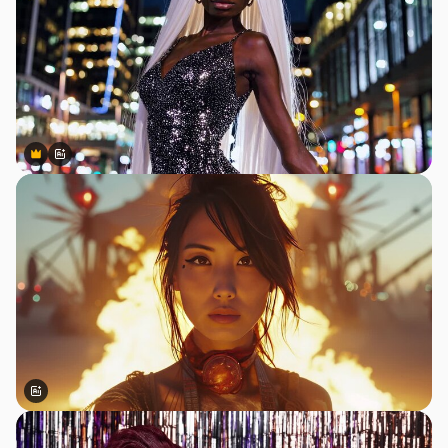
Premium
Premium
Dihasilkan oleh AI
Dihasilkan oleh AI