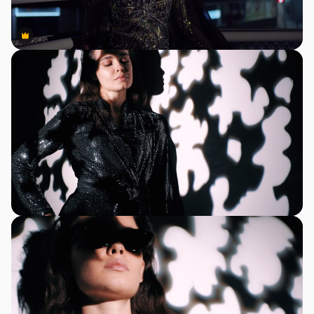
Premium
Premium