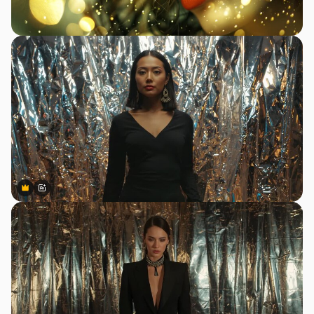
Premium
Premium
Dihasilkan oleh AI