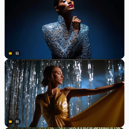
Premium
Premium
Dihasilkan oleh AI
Premium
Premium
Dihasilkan oleh AI