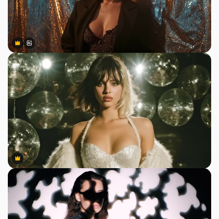
Premium
Premium
Dihasilkan oleh AI
Premium
Premium