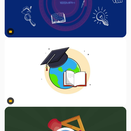
Premium
Premium
Premium
Premium