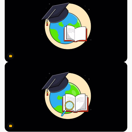
Premium
Premium
Premium
Premium