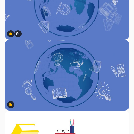
Premium
Premium
Dihasilkan oleh AI
Premium
Premium