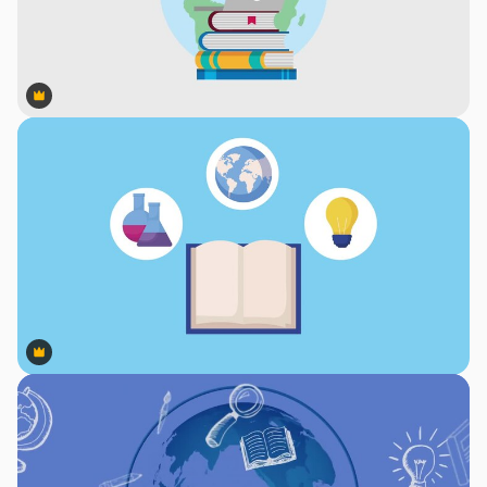
Premium
Premium
Premium
Premium