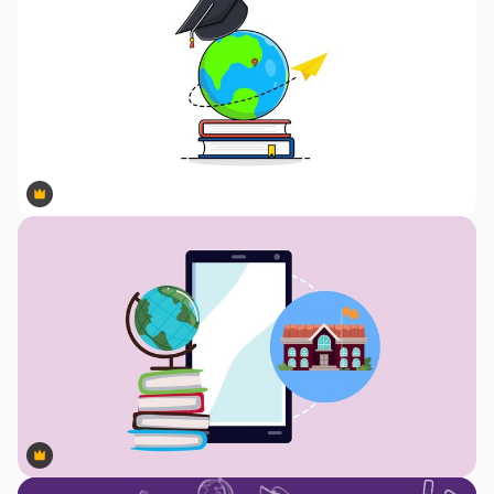
Premium
Premium
Premium
Premium