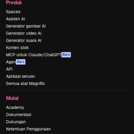
Produk
Spaces
Asisten AI
Generator gambar AI
Generator video AI
Generator suara AI
Konten stok
MCP untuk Claude/ChatGPT
Baru
Agen
Baru
API
Aplikasi seluler
Semua alat Magnific
Mulai
Academy
Dokumentasi
Dukungan
Ketentuan Penggunaan