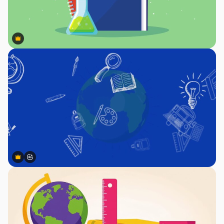
Premium
Premium
Premium
Premium
Dihasilkan oleh AI