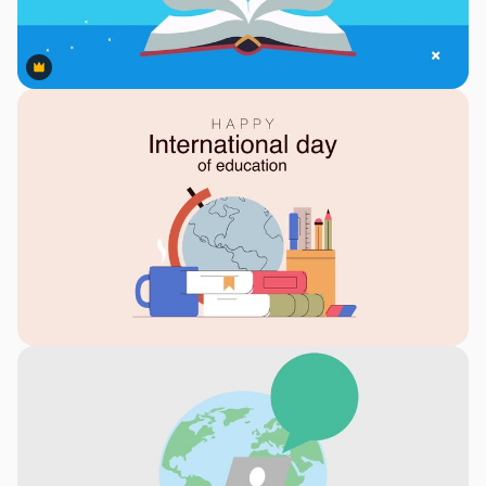
Premium
Premium