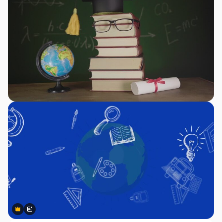
Premium
Premium
Dihasilkan oleh AI