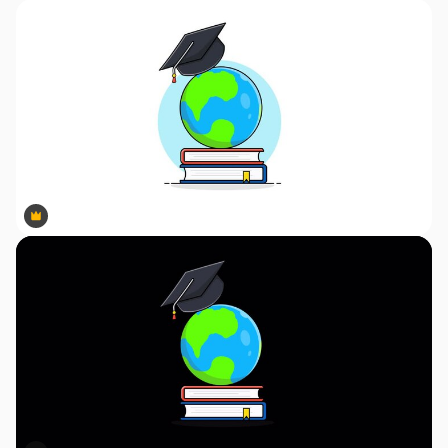
Premium
Premium