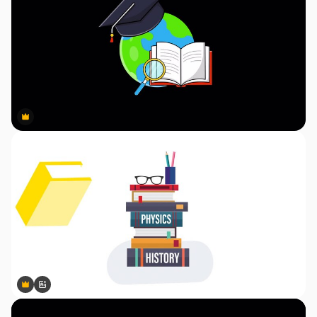
Premium
Premium
Premium
Premium
Dihasilkan oleh AI