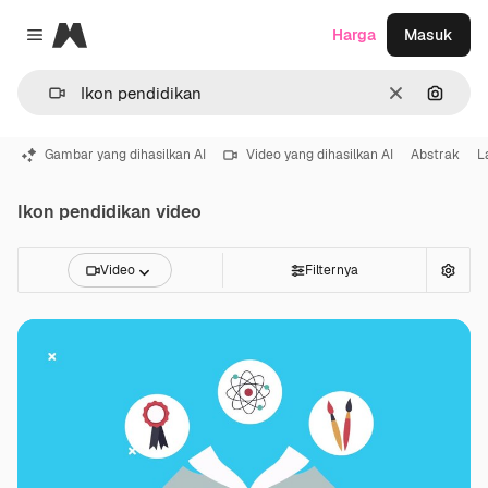
Magnific
Harga
Masuk
Close menu
Jernih
Pencar
Gambar yang dihasilkan AI
Video yang dihasilkan AI
Abstrak
L
Ikon pendidikan video
Video
Filternya