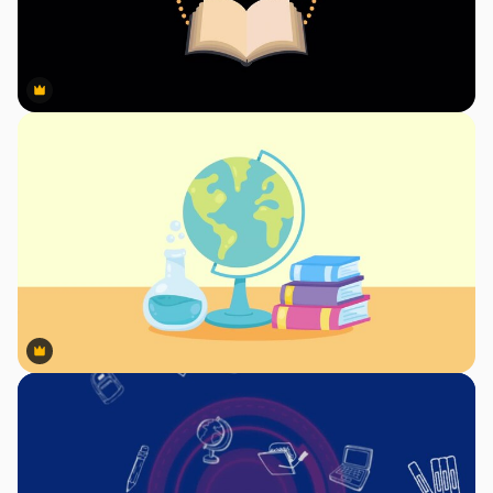
Premium
Premium
Premium
Premium