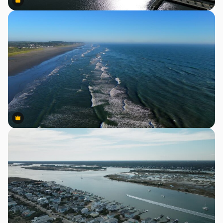
Premium
Premium
Premium
Premium