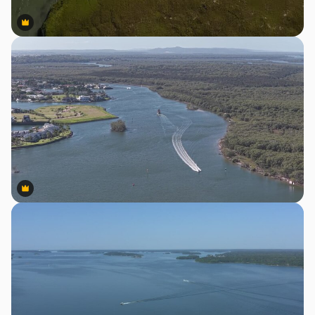
Premium
Premium
Premium
Premium