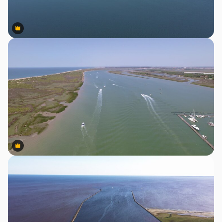
Premium
Premium
Premium
Premium