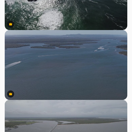
Premium
Premium
Premium
Premium