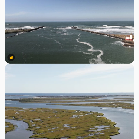
Premium
Premium