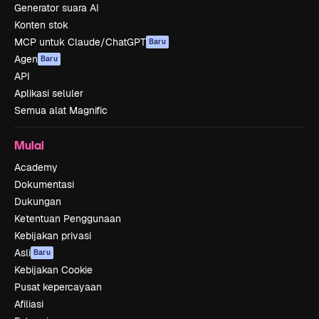
Generator suara AI
Konten stok
MCP untuk Claude/ChatGPT
Baru
Agen
Baru
API
Aplikasi seluler
Semua alat Magnific
Mulai
Academy
Dokumentasi
Dukungan
Ketentuan Penggunaan
Kebijakan privasi
Asli
Baru
Kebijakan Cookie
Pusat kepercayaan
Afiliasi