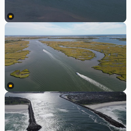
Premium
Premium
Premium
Premium