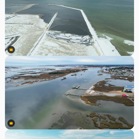
Premium
Premium
Premium
Premium