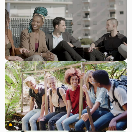
Premium
Premium