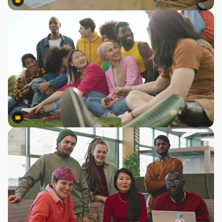
Premium
Premium
Premium
Premium