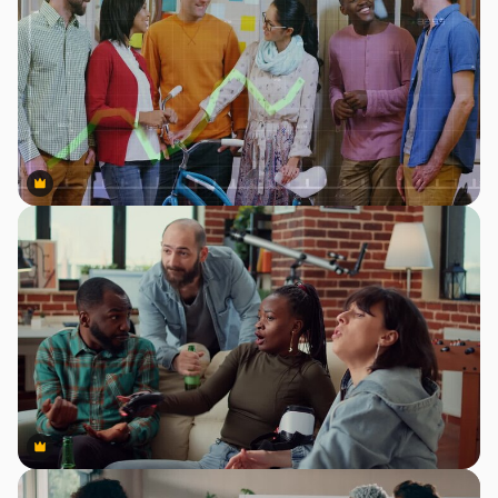
Premium
Premium
Premium
Premium