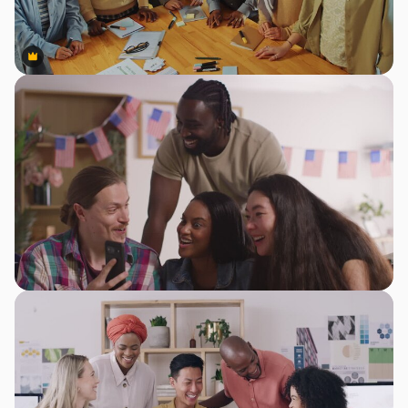
Premium
Premium