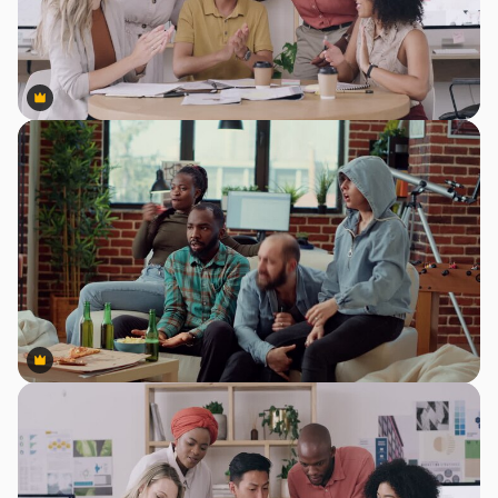
Premium
Premium
Premium
Premium