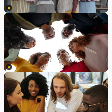
Premium
Premium
Premium
Premium