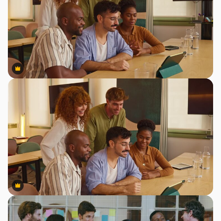
Premium
Premium
Premium
Premium