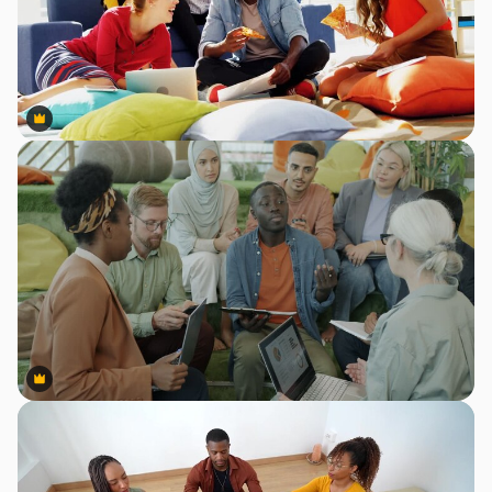
Premium
Premium
Premium
Premium