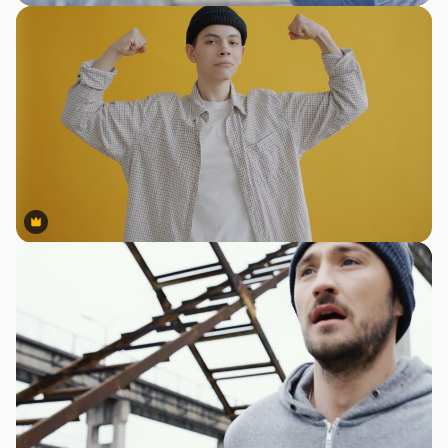
Premium
Premium