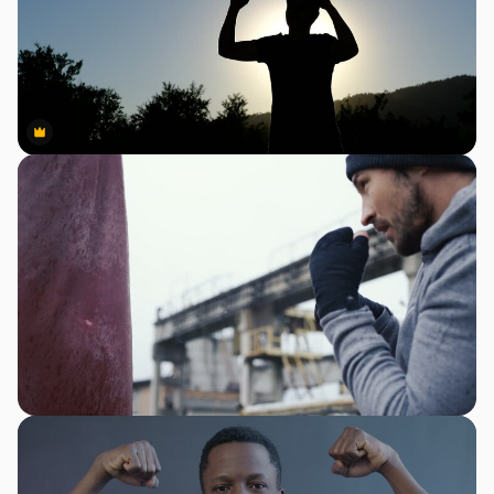
Premium
Premium