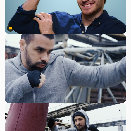
Premium
Premium