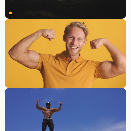
Premium
Premium