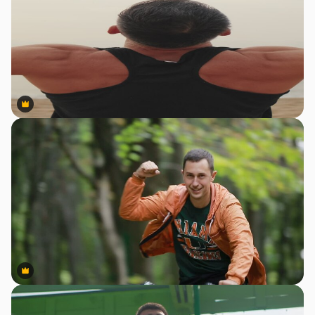
Premium
Premium
Premium
Premium