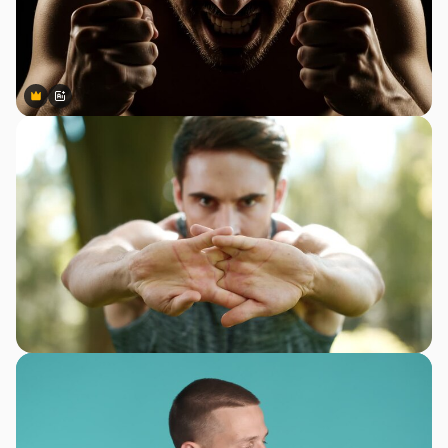
Premium
Premium
Dihasilkan oleh AI