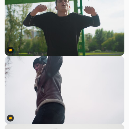
Premium
Premium
Premium
Premium