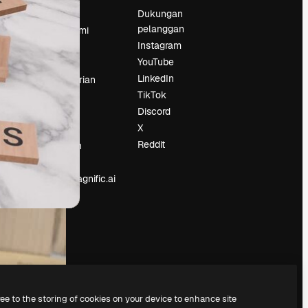
Harga
Dukungan
pelanggan
Tentang kami
Instagram
Reviews
YouTube
Karier
LinkedIn
Tren pencarian
TikTok
Blog
Discord
Acara
X
Slidesgo
an
Reddit
Jual konten
Ruang pers
Mencari magnific.ai
ree to the storing of cookies on your device to enhance site