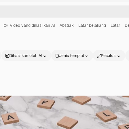
Video yang dihasilkan AI
Abstrak
Latar belakang
Latar
De
Dihasilkan oleh AI
Jenis templat
Resolusi
Produk
Mulai