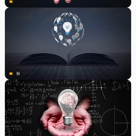
Premium
Premium
Premium
Premium
Dihasilkan oleh AI