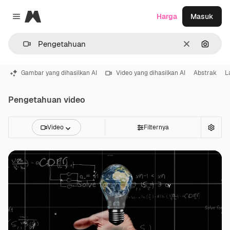
Magnific
Harga
Masuk
Close menu
Jernih
Pencar
Gambar yang dihasilkan AI
Video yang dihasilkan AI
Abstrak
L
Pengetahuan video
Video
Filternya