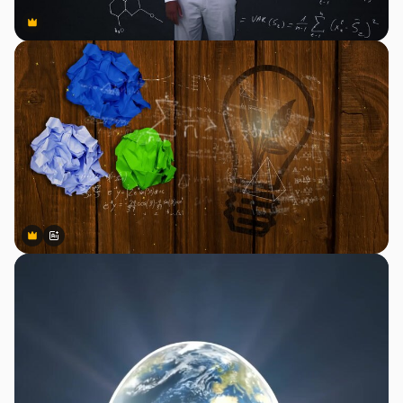
Premium
Premium
Premium
Premium
Dihasilkan oleh AI