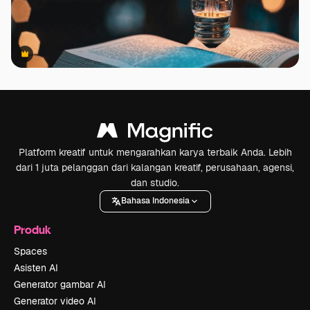
Premium
Premium
Platform kreatif untuk mengarahkan karya terbaik Anda. Lebih
dari 1 juta pelanggan dari kalangan kreatif, perusahaan, agensi,
dan studio.
Bahasa Indonesia
Produk
Spaces
Asisten AI
Generator gambar AI
Generator video AI