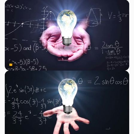
Premium
Premium