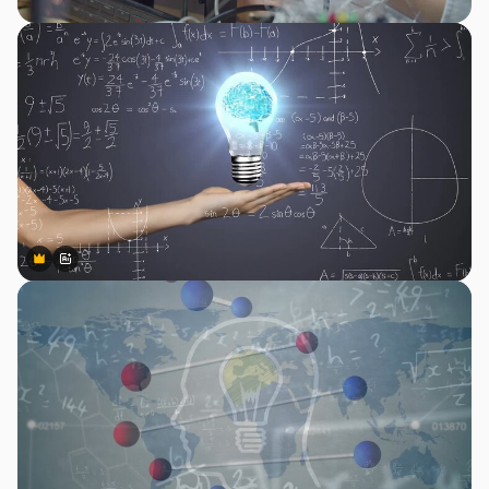
Premium
Premium
Dihasilkan oleh AI