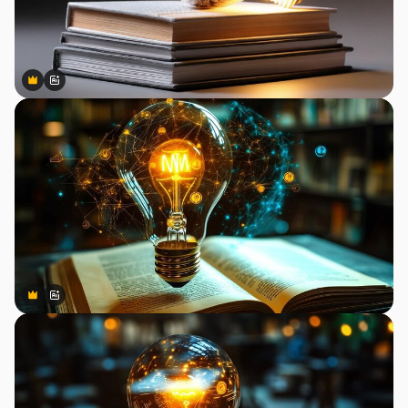
Premium
Premium
Dihasilkan oleh AI
Premium
Premium
Dihasilkan oleh AI