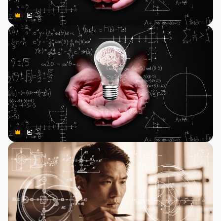
Premium
Premium
Dihasilkan oleh AI
Premium
Premium
Dihasilkan oleh AI