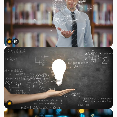
Premium
Premium
Dihasilkan oleh AI
Premium
Premium