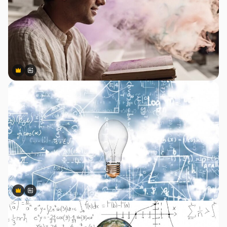
Premium
Premium
Dihasilkan oleh AI
Premium
Premium
Dihasilkan oleh AI