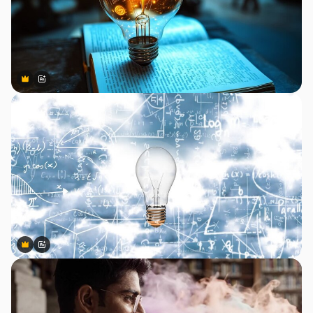
Premium
Premium
Dihasilkan oleh AI
Premium
Premium
Dihasilkan oleh AI