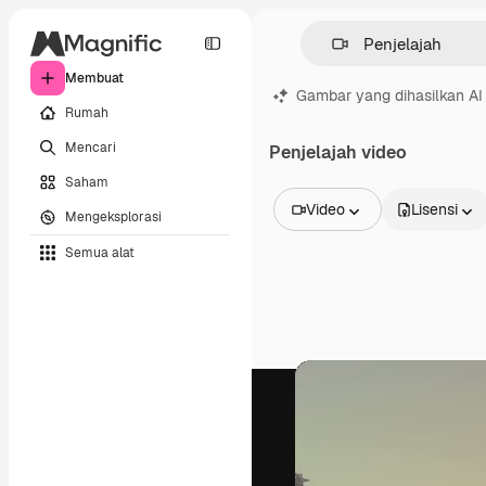
Membuat
Gambar yang dihasilkan AI
Rumah
Mencari
Penjelajah video
Saham
Video
Lisensi
Mengeksplorasi
Semua Gambar
Semua alat
Vektor
Ilustrasi
Foto
PSD
Templat
Mockup
Video
Rekaman
Grafik gerak
Templat video
Ikon
Model 3D
Huruf