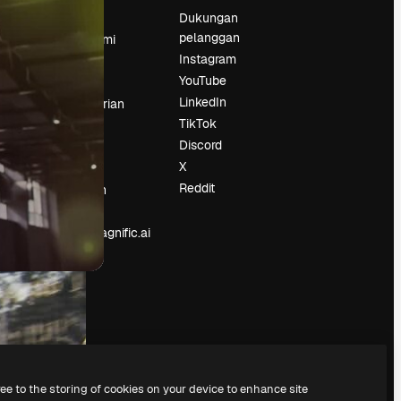
Harga
Dukungan
pelanggan
Tentang kami
Instagram
Reviews
YouTube
Karier
LinkedIn
Tren pencarian
TikTok
Blog
Discord
Acara
X
Slidesgo
an
Reddit
Jual konten
Ruang pers
Mencari magnific.ai
ree to the storing of cookies on your device to enhance site