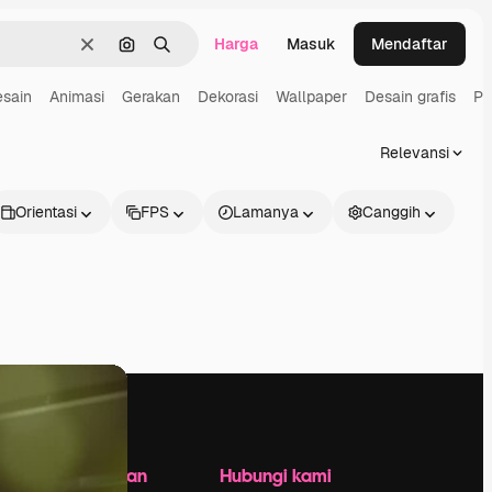
Harga
Masuk
Mendaftar
Jernih
Pencarian berdasarkan gambar
Mencari
sain
Animasi
Gerakan
Dekorasi
Wallpaper
Desain grafis
Po
Relevansi
Orientasi
FPS
Lamanya
Canggih
Perusahaan
Hubungi kami