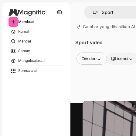
Membuat
Gambar yang dihasilkan AI
Rumah
Mencari
Sport video
Saham
Video
Lisensi
Mengeksplorasi
Semua Gambar
Semua alat
Vektor
Ilustrasi
Foto
PSD
Templat
Mockup
Video
Rekaman
Grafik gerak
Templat video
Ikon
Model 3D
Huruf