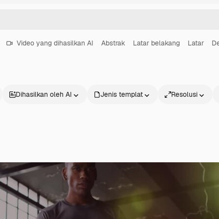
Video yang dihasilkan AI
Abstrak
Latar belakang
Latar
De
Dihasilkan oleh AI
Jenis templat
Resolusi
Produk
Mulai