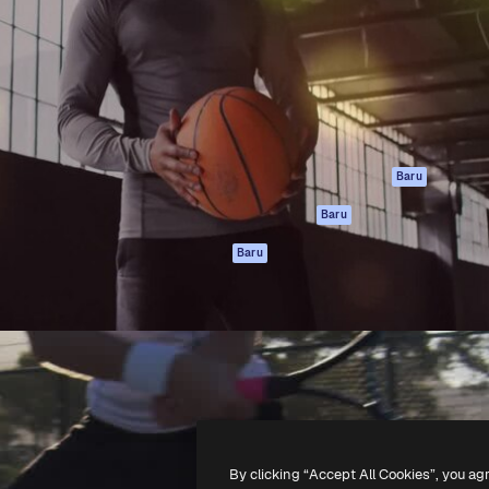
if untuk mengarahkan karya
Spaces
Academy
ebih dari 1 juta pelanggan
Asisten AI
Dokumentasi
reatif, perusahaan, agensi,
Generator gambar
Dukungan
AI
Ketentuan
nesia
Generator video AI
Penggunaan
Generator suara AI
Kebijakan privasi
Konten stok
Asli
Baru
MCP untuk
Kebijakan Cookie
Baru
Claude/ChatGPT
Pusat kepercaya
Agen
Baru
Afiliasi
API
Enterprise
Aplikasi seluler
Semua alat
Magnific
-
2026
Freepik Company S.L.U.
Hak cipta dilindungi undang-undang
.
By clicking “Accept All Cookies”, you ag