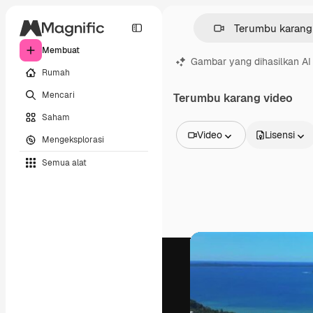
Membuat
Gambar yang dihasilkan AI
Rumah
Mencari
Terumbu karang video
Saham
Video
Lisensi
Mengeksplorasi
Semua Gambar
Semua alat
Vektor
Ilustrasi
Foto
PSD
Templat
Mockup
Video
Rekaman
Grafik gerak
Templat video
Ikon
Model 3D
Huruf