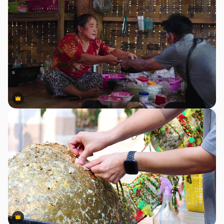
Premium
Premium
Premium
Premium