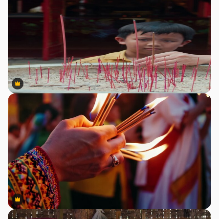
Premium
Premium
Premium
Premium