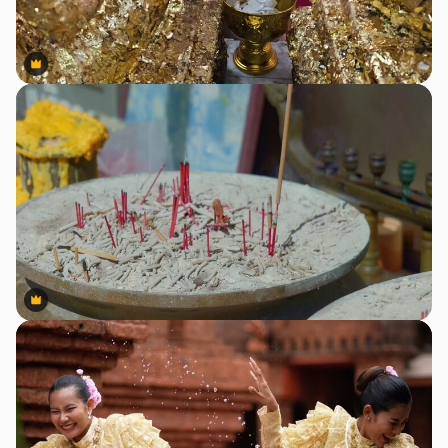
Premium
Premium
Premium
Premium