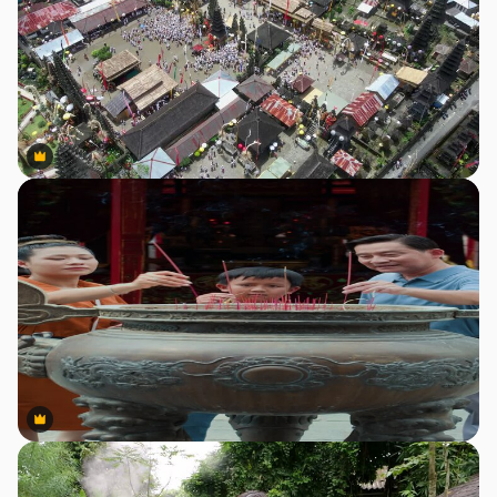
Premium
Premium
Premium
Premium