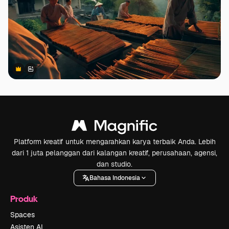
Premium
Premium
Dihasilkan oleh AI
Platform kreatif untuk mengarahkan karya terbaik Anda. Lebih
dari 1 juta pelanggan dari kalangan kreatif, perusahaan, agensi,
dan studio.
Bahasa Indonesia
Produk
Spaces
Asisten AI