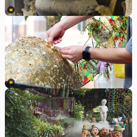
Premium
Premium
Premium
Premium