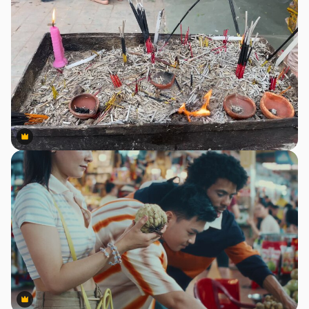
Premium
Premium
Premium
Premium