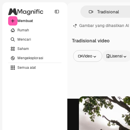
Membuat
Gambar yang dihasilkan AI
Rumah
Mencari
Tradisional video
Saham
Video
Lisensi
Mengeksplorasi
Semua Gambar
Semua alat
Vektor
Ilustrasi
Foto
PSD
Templat
Mockup
Video
Rekaman
Grafik gerak
Templat video
Ikon
Model 3D
Huruf