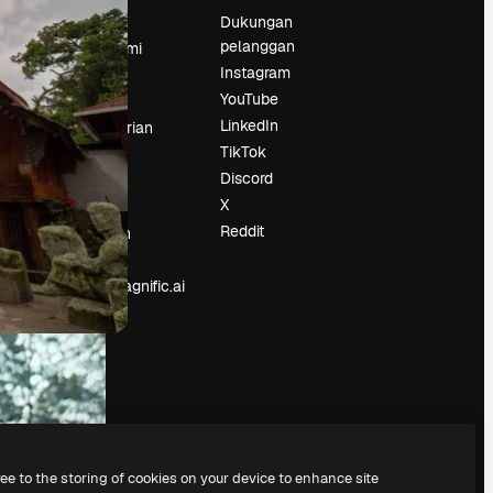
Harga
Dukungan
pelanggan
Tentang kami
Instagram
Reviews
YouTube
Karier
LinkedIn
Tren pencarian
TikTok
Blog
Discord
Acara
X
Slidesgo
an
Reddit
Jual konten
Ruang pers
Mencari magnific.ai
ree to the storing of cookies on your device to enhance site