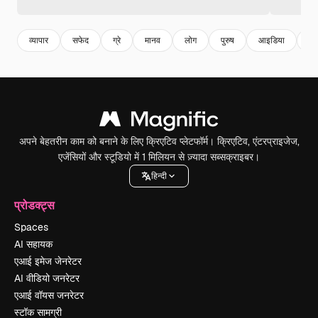
व्यापार
सफेद
ग्रे
मानव
लोग
पुरुष
आइडिया
खरी
अपने बेहतरीन काम को बनाने के लिए क्रिएटिव प्लेटफॉर्म। क्रिएटिव, एंटरप्राइजेज,
एजेंसियों और स्टूडियो में 1 मिलियन से ज़्यादा सब्सक्राइबर।
हिन्दी
प्रोडक्ट्स
Spaces
AI सहायक
एआई इमेज जेनरेटर
AI वीडियो जनरेटर
एआई वॉयस जनरेटर
स्टॉक सामग्री