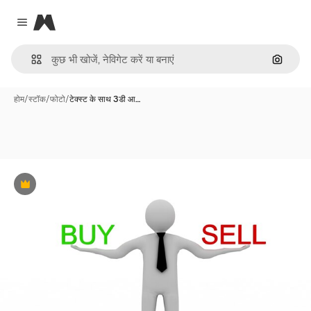
Magnific
Close menu
इमेज से ख
होम
/
स्टॉक
/
फोटो
/
टेक्स्ट के साथ 3डी आ…
Premium