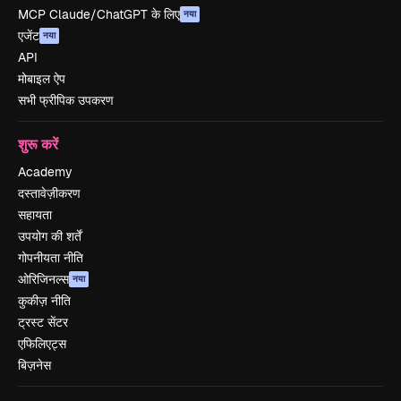
MCP Claude/ChatGPT के लिए
नया
एजेंट
नया
API
मोबाइल ऐप
सभी फ्रीपिक उपकरण
शुरू करें
Academy
दस्तावेज़ीकरण
सहायता
उपयोग की शर्तें
गोपनीयता नीति
ओरिजिनल्स
नया
कुकीज़ नीति
ट्रस्ट सेंटर
एफिलिएट्स
बिज़नेस