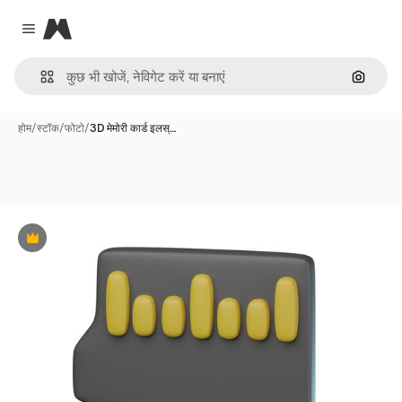
Magnific
Close menu
इमेज से ख
होम
/
स्टॉक
/
फोटो
/
3D मेमोरी कार्ड इलस्…
Premium