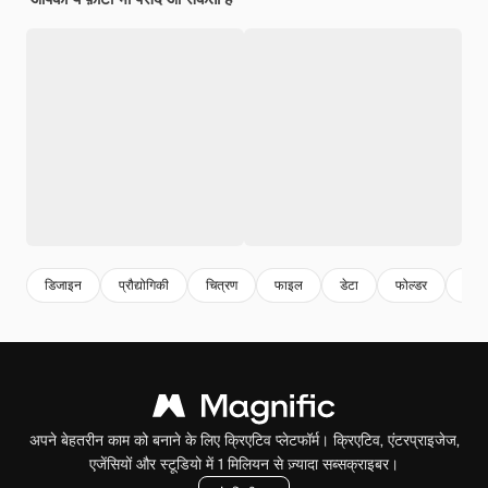
डिजाइन
प्रौद्योगिकी
चित्रण
फाइल
डेटा
फोल्डर
स्मृति
अपने बेहतरीन काम को बनाने के लिए क्रिएटिव प्लेटफॉर्म। क्रिएटिव, एंटरप्राइजेज,
एजेंसियों और स्टूडियो में 1 मिलियन से ज़्यादा सब्सक्राइबर।