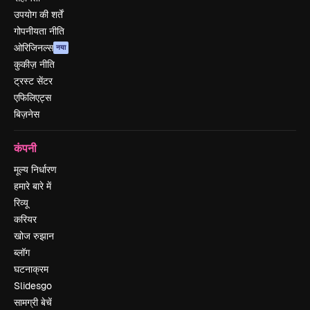
उपयोग की शर्तें
गोपनीयता नीति
ओरिजिनल्स
नया
कुकीज़ नीति
ट्रस्ट सेंटर
एफिलिएट्स
बिज़नेस
कंपनी
मूल्य निर्धारण
हमारे बारे में
रिव्यू
करियर
खोज रुझान
ब्लॉग
घटनाक्रम
Slidesgo
सामग्री बेचें