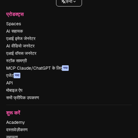
हिन्दी
प्रोडक्ट्स
Spaces
AI सहायक
एआई इमेज जेनरेटर
AI वीडियो जनरेटर
एआई वॉयस जनरेटर
स्टॉक सामग्री
MCP Claude/ChatGPT के लिए
नया
एजेंट
नया
API
मोबाइल ऐप
सभी फ्रीपिक उपकरण
शुरू करें
Academy
दस्तावेज़ीकरण
सहायता