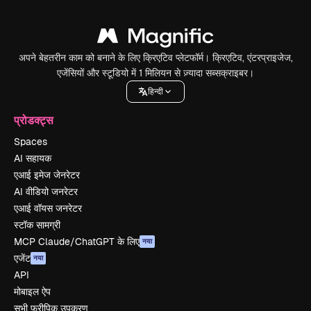
अपने बेहतरीन काम को बनाने के लिए क्रिएटिव प्लेटफॉर्म। क्रिएटिव, एंटरप्राइजेज,
एजेंसियों और स्टूडियो में 1 मिलियन से ज़्यादा सब्सक्राइबर।
हिन्दी
प्रोडक्ट्स
Spaces
AI सहायक
एआई इमेज जेनरेटर
AI वीडियो जनरेटर
एआई वॉयस जनरेटर
स्टॉक सामग्री
MCP Claude/ChatGPT के लिए
नया
एजेंट
नया
API
मोबाइल ऐप
सभी फ्रीपिक उपकरण