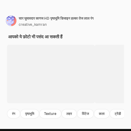
सार घुमावदार कागज HD पृष्ठभूमि डिजाइन हल्का तेज लाल रंग
creative_kamran
आपको ये फ़ोटो भी पसंद आ सकती हैं
रंग
पृष्ठभूमि
Texture
लहर
विंटेज
कला
ट्रेंडी