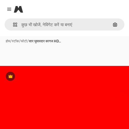
Magnific
Close menu
इमेज से ख
होम
/
स्टॉक
/
फोटो
/
सार घुमावदार कागज HD…
Premium