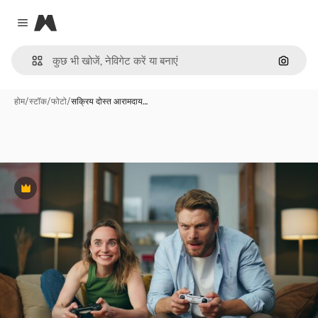
Magnific
Close menu
इमेज से ख
होम
/
स्टॉक
/
फोटो
/
सक्रिय दोस्त आरामदाय…
Premium