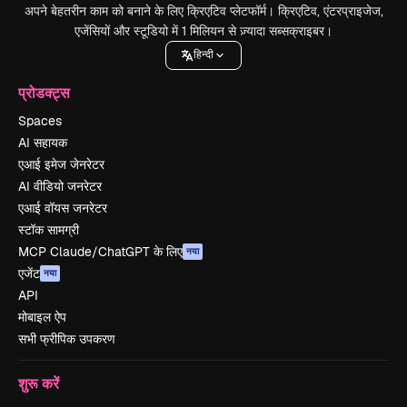
अपने बेहतरीन काम को बनाने के लिए क्रिएटिव प्लेटफॉर्म। क्रिएटिव, एंटरप्राइजेज,
एजेंसियों और स्टूडियो में 1 मिलियन से ज़्यादा सब्सक्राइबर।
हिन्दी
प्रोडक्ट्स
Spaces
AI सहायक
एआई इमेज जेनरेटर
AI वीडियो जनरेटर
एआई वॉयस जनरेटर
स्टॉक सामग्री
MCP Claude/ChatGPT के लिए
नया
एजेंट
नया
API
मोबाइल ऐप
सभी फ्रीपिक उपकरण
शुरू करें