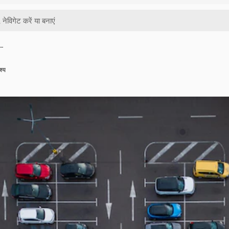
क…
श्य