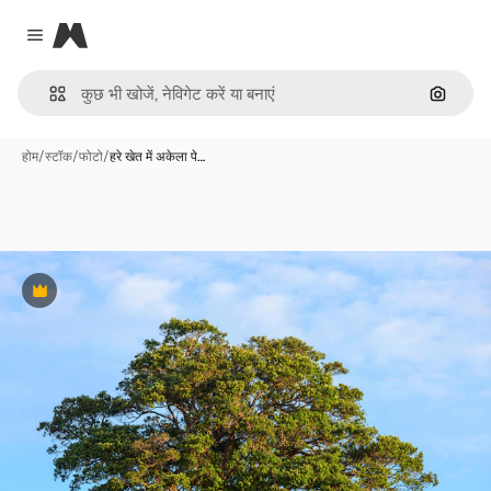
Magnific
Close menu
इमेज से ख
होम
/
स्टॉक
/
फोटो
/
हरे खेत में अकेला पे…
Premium