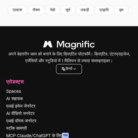
प्रकाश
मौसम
मेडो
सूर्य
लकड़ी
प्रकृति
वृक्ष
घा
अपने बेहतरीन काम को बनाने के लिए क्रिएटिव प्लेटफॉर्म। क्रिएटिव, एंटरप्राइजेज,
एजेंसियों और स्टूडियो में 1 मिलियन से ज़्यादा सब्सक्राइबर।
हिन्दी
प्रोडक्ट्स
Spaces
AI सहायक
एआई इमेज जेनरेटर
AI वीडियो जनरेटर
एआई वॉयस जनरेटर
स्टॉक सामग्री
MCP Claude/ChatGPT के लिए
नया