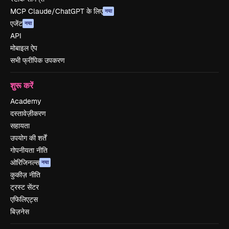
MCP Claude/ChatGPT के लिए
नया
एजेंट
नया
API
मोबाइल ऐप
सभी फ्रीपिक उपकरण
शुरू करें
Academy
दस्तावेज़ीकरण
सहायता
उपयोग की शर्तें
गोपनीयता नीति
ओरिजिनल्स
नया
कुकीज़ नीति
ट्रस्ट सेंटर
एफिलिएट्स
बिज़नेस