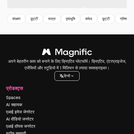
संरक्षण
छुट्टी
यात्रा
पृष्ठभूमि
सफेद
छुट्टी
ग्रीष्म ऋतु
अपने बेहतरीन काम को बनाने के लिए क्रिएटिव प्लेटफॉर्म। क्रिएटिव, एंटरप्राइजेज,
एजेंसियों और स्टूडियो में 1 मिलियन से ज़्यादा सब्सक्राइबर।
हिन्दी
प्रोडक्ट्स
Spaces
AI सहायक
एआई इमेज जेनरेटर
AI वीडियो जनरेटर
एआई वॉयस जनरेटर
स्टॉक सामग्री