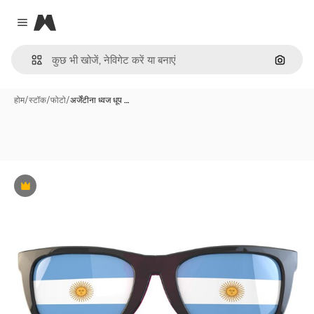
Magnific
Close menu
इमेज से ख
होम
/
स्टॉक
/
फोटो
/
अर्जेंटीना ध्वज धूप …
Premium