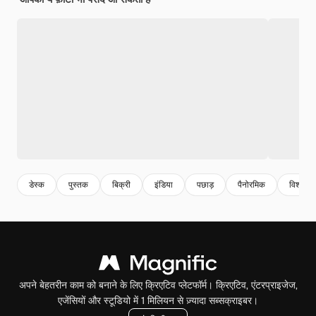
डेस्क
पुस्तक
बिक्री
इंडिया
पछाड़
पैनोरमिक
विश्वविद
अपने बेहतरीन काम को बनाने के लिए क्रिएटिव प्लेटफॉर्म। क्रिएटिव, एंटरप्राइजेज,
एजेंसियों और स्टूडियो में 1 मिलियन से ज़्यादा सब्सक्राइबर।