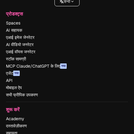
हिन्दी
प्रोडक्ट्स
Spaces
AI सहायक
एआई इमेज जेनरेटर
AI वीडियो जनरेटर
एआई वॉयस जनरेटर
स्टॉक सामग्री
MCP Claude/ChatGPT के लिए
नया
एजेंट
नया
API
मोबाइल ऐप
सभी फ्रीपिक उपकरण
शुरू करें
Academy
दस्तावेज़ीकरण
सहायता