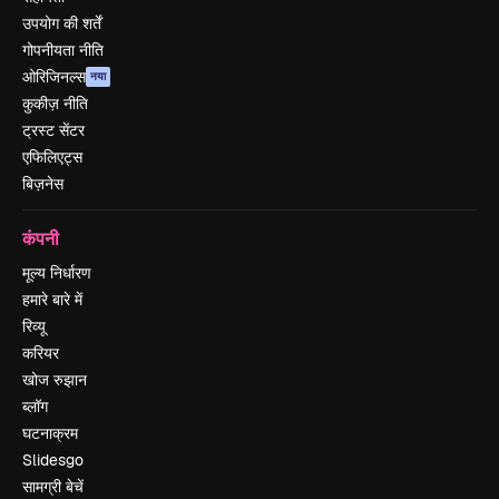
उपयोग की शर्तें
गोपनीयता नीति
ओरिजिनल्स
नया
कुकीज़ नीति
ट्रस्ट सेंटर
एफिलिएट्स
बिज़नेस
कंपनी
मूल्य निर्धारण
हमारे बारे में
रिव्यू
करियर
खोज रुझान
ब्लॉग
घटनाक्रम
Slidesgo
सामग्री बेचें