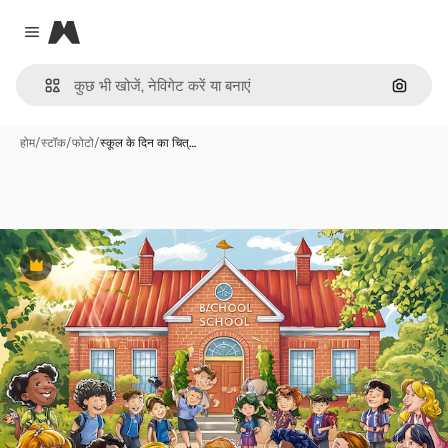
Magnific
Close menu
इमेज से ख
होम
/
स्टॉक
/
फोटो
/
स्कूल के दिन का चित्…
Premium