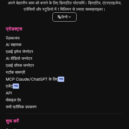
अपने बेहतरीन काम को बनाने के लिए क्रिएटिव प्लेटफॉर्म। क्रिएटिव, एंटरप्राइजेज,
एजेंसियों और स्टूडियो में 1 मिलियन से ज़्यादा सब्सक्राइबर।
हिन्दी
प्रोडक्ट्स
Spaces
AI सहायक
एआई इमेज जेनरेटर
AI वीडियो जनरेटर
एआई वॉयस जनरेटर
स्टॉक सामग्री
MCP Claude/ChatGPT के लिए
नया
एजेंट
नया
API
मोबाइल ऐप
सभी फ्रीपिक उपकरण
शुरू करें