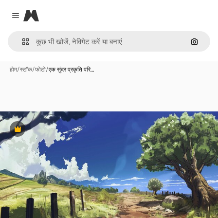
Magnific
Close menu
इमेज से ख
होम
/
स्टॉक
/
फोटो
/
एक सुंदर प्रकृति परि…
Premium