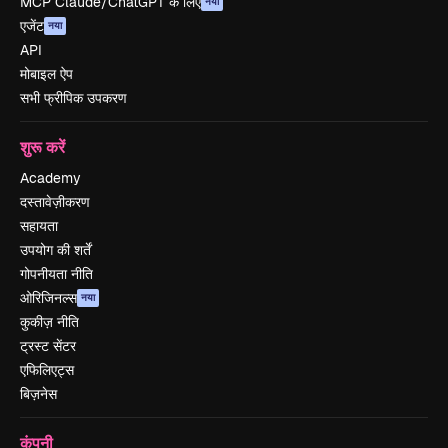
MCP Claude/ChatGPT के लिए
नया
एजेंट
नया
API
मोबाइल ऐप
सभी फ्रीपिक उपकरण
शुरू करें
Academy
दस्तावेज़ीकरण
सहायता
उपयोग की शर्तें
गोपनीयता नीति
ओरिजिनल्स
नया
कुकीज़ नीति
ट्रस्ट सेंटर
एफिलिएट्स
बिज़नेस
कंपनी