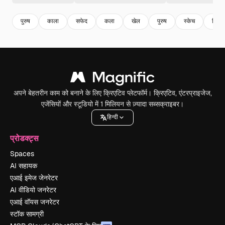
पुरुष
काला
सफेद
कला
खेल
पुरुष
स्केच
चित्र
अपने बेहतरीन काम को बनाने के लिए क्रिएटिव प्लेटफॉर्म। क्रिएटिव, एंटरप्राइजेज,
एजेंसियों और स्टूडियो में 1 मिलियन से ज़्यादा सब्सक्राइबर।
हिन्दी
प्रोडक्ट्स
Spaces
AI सहायक
एआई इमेज जेनरेटर
AI वीडियो जनरेटर
एआई वॉयस जनरेटर
स्टॉक सामग्री