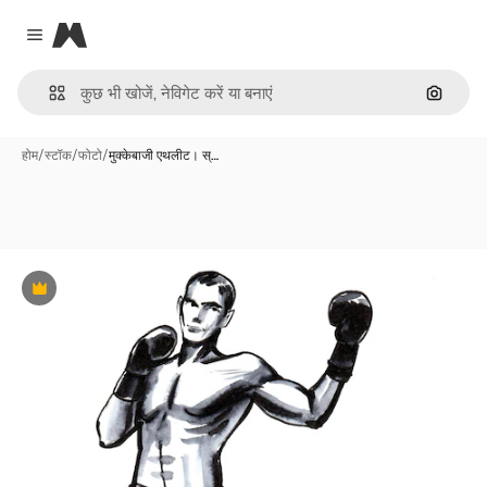
Magnific
Close menu
इमेज से ख
होम
/
स्टॉक
/
फोटो
/
मुक्केबाजी एथलीट। स्…
Premium