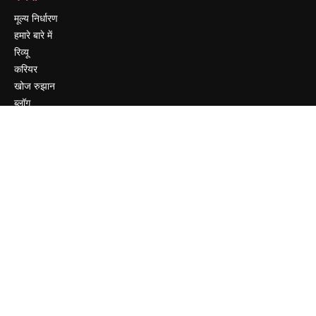
मूल्य निर्धारण
हमारे बारे में
रिव्यू
करियर
खोज रुझान
ब्लॉग
घटनाक्रम
Slidesgo
सामग्री बेचें
प्रेस कक्ष
magnific.ai ढूंढ रहे हैं
संपर्क करें
ग्राहक सहायता
Instagram
YouTube
LinkedIn
TikTok