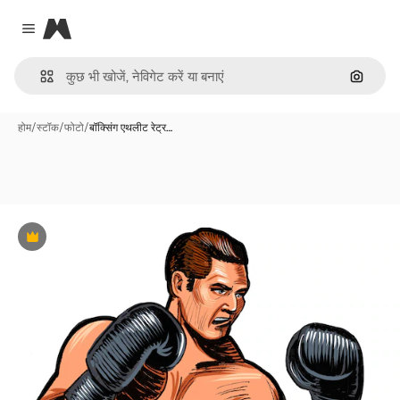
Magnific
Close menu
इमेज से ख
होम
/
स्टॉक
/
फोटो
/
बॉक्सिंग एथलीट रेट्र…
Premium