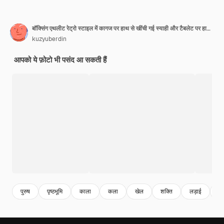
बॉक्सिंग एथलीट रेट्रो स्टाइल में कागज पर हाथ से खींची गई स्याही और टैबलेट पर हाथ से रंगीन
kuzyuberdin
आपको ये फ़ोटो भी पसंद आ सकती हैं
पुरुष
पृष्ठभूमि
काला
कला
खेल
शक्ति
लड़ाई
चि