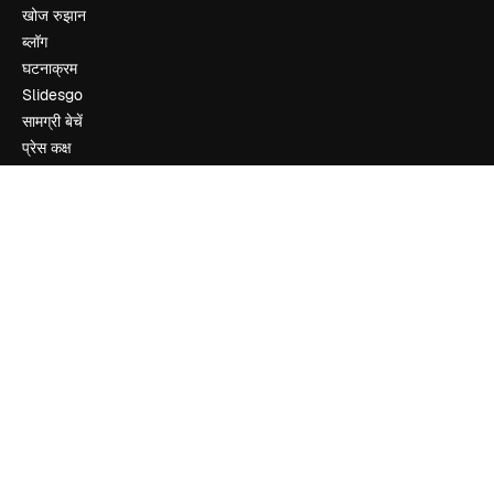
खोज रुझान
ब्लॉग
घटनाक्रम
Slidesgo
सामग्री बेचें
प्रेस कक्ष
magnific.ai ढूंढ रहे हैं
संपर्क करें
ग्राहक सहायता
Instagram
YouTube
LinkedIn
TikTok
Discord
X
Reddit