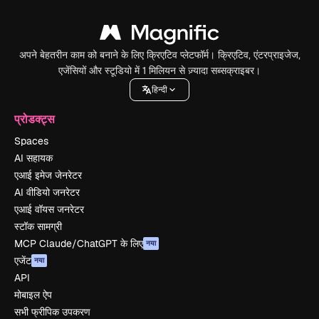
अपने बेहतरीन काम को बनाने के लिए क्रिएटिव प्लेटफॉर्म। क्रिएटिव, एंटरप्राइजेज,
एजेंसियों और स्टूडियो में 1 मिलियन से ज़्यादा सब्सक्राइबर।
हिन्दी
प्रोडक्ट्स
Spaces
AI सहायक
एआई इमेज जेनरेटर
AI वीडियो जनरेटर
एआई वॉयस जनरेटर
स्टॉक सामग्री
MCP Claude/ChatGPT के लिए
नया
एजेंट
नया
API
मोबाइल ऐप
सभी फ्रीपिक उपकरण