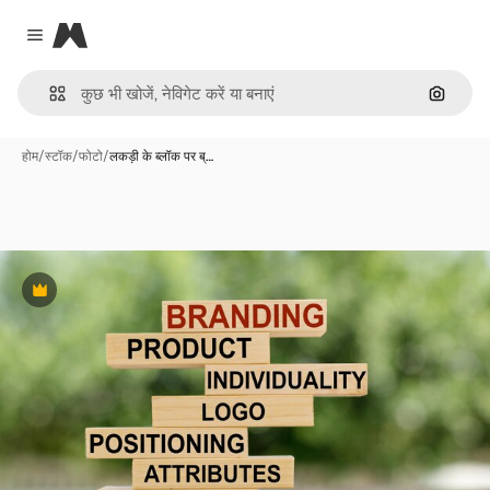
Magnific
Close menu
इमेज से ख
होम
/
स्टॉक
/
फोटो
/
लकड़ी के ब्लॉक पर ब्…
Premium