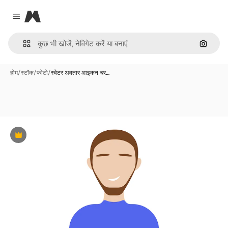
Magnific
Close menu
इमेज से ख
होम
/
स्टॉक
/
फोटो
/
स्वेटर अवतार आइकन चर…
Premium