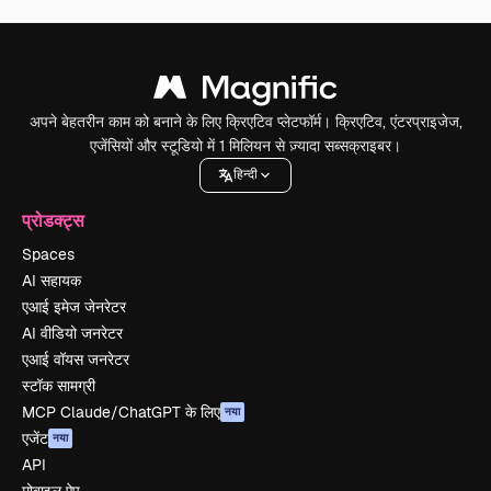
अपने बेहतरीन काम को बनाने के लिए क्रिएटिव प्लेटफॉर्म। क्रिएटिव, एंटरप्राइजेज,
एजेंसियों और स्टूडियो में 1 मिलियन से ज़्यादा सब्सक्राइबर।
हिन्दी
प्रोडक्ट्स
Spaces
AI सहायक
एआई इमेज जेनरेटर
AI वीडियो जनरेटर
एआई वॉयस जनरेटर
स्टॉक सामग्री
MCP Claude/ChatGPT के लिए
नया
एजेंट
नया
API
मोबाइल ऐप