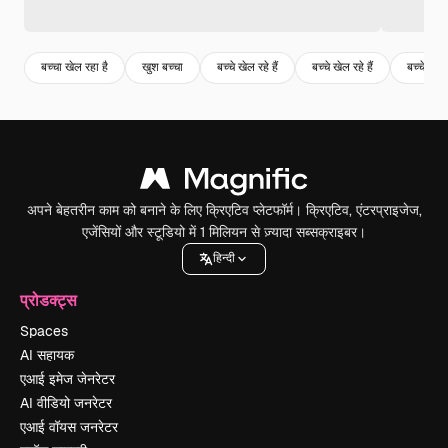
बच्चा खेल रहा है
खुश बच्चा
बच्चे खेल रहे हैं
बच्चे खेल रहे हैं
बच्चे खेल र
अपने बेहतरीन काम को बनाने के लिए क्रिएटिव प्लेटफॉर्म। क्रिएटिव, एंटरप्राइजेज,
एजेंसियों और स्टूडियो में 1 मिलियन से ज़्यादा सब्सक्राइबर।
हिन्दी
प्रोडक्ट्स
Spaces
AI सहायक
एआई इमेज जेनरेटर
AI वीडियो जनरेटर
एआई वॉयस जनरेटर