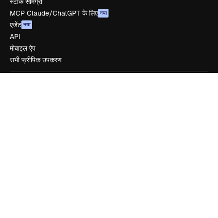
स्टॉक सामग्री
MCP Claude/ChatGPT के लिए
नया
एजेंट
नया
API
मोबाइल ऐप
सभी फ्रीपिक उपकरण
शुरू करें
Academy
दस्तावेज़ीकरण
सहायता
उपयोग की शर्तें
गोपनीयता नीति
ओरिजिनल्स
नया
कुकीज़ नीति
ट्रस्ट सेंटर
एफिलिएट्स
बिज़नेस