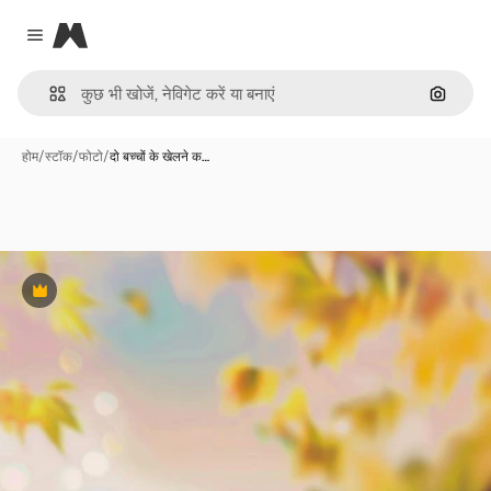
Magnific
Close menu
इमेज से ख
होम
/
स्टॉक
/
फोटो
/
दो बच्चों के खेलने क…
Premium