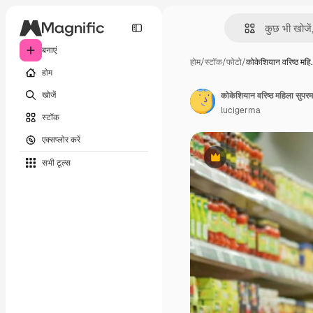
बनाएं
होम
/
स्टॉक
/
फोटो
/
कोकेशियान वरिष्ठ महि
होम
खोजें
lucigerma
स्टॉक
एक्सप्लोर करें
सभी टूल्‍स
Premium