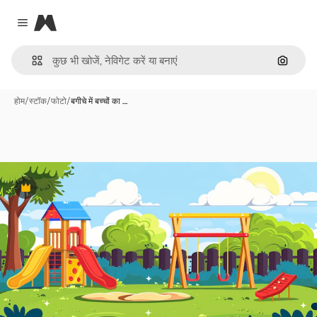
Magnific
Close menu
इमेज से ख
होम
/
स्टॉक
/
फोटो
/
बगीचे में बच्चों का …
Premium