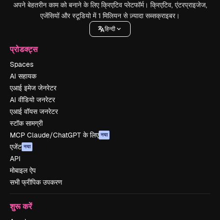
अपने बेहतरीन काम को बनाने के लिए क्रिएटिव प्लेटफॉर्म। क्रिएटिव, एंटरप्राइजेज,
एजेंसियों और स्टूडियो में 1 मिलियन से ज़्यादा सब्सक्राइबर।
हिन्दी
प्रोडक्ट्स
Spaces
AI सहायक
एआई इमेज जेनरेटर
AI वीडियो जनरेटर
एआई वॉयस जनरेटर
स्टॉक सामग्री
MCP Claude/ChatGPT के लिए
नया
एजेंट
नया
API
मोबाइल ऐप
सभी फ्रीपिक उपकरण
शुरू करें