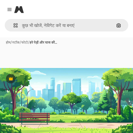
Magnific
Close menu
इमेज से ख
होम
/
स्टॉक
/
फोटो
/
हरे पेड़ों और घास की…
Premium