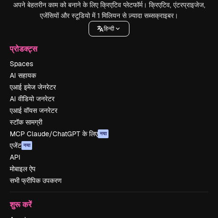
अपने बेहतरीन काम को बनाने के लिए क्रिएटिव प्लेटफॉर्म। क्रिएटिव, एंटरप्राइजेज,
एजेंसियों और स्टूडियो में 1 मिलियन से ज़्यादा सब्सक्राइबर।
हिन्दी
प्रोडक्ट्स
Spaces
AI सहायक
एआई इमेज जेनरेटर
AI वीडियो जनरेटर
एआई वॉयस जनरेटर
स्टॉक सामग्री
MCP Claude/ChatGPT के लिए
नया
एजेंट
नया
API
मोबाइल ऐप
सभी फ्रीपिक उपकरण
शुरू करें