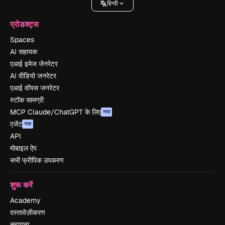
हिन्दी
प्रोडक्ट्स
Spaces
AI सहायक
एआई इमेज जेनरेटर
AI वीडियो जनरेटर
एआई वॉयस जनरेटर
स्टॉक सामग्री
MCP Claude/ChatGPT के लिए
नया
एजेंट
नया
API
मोबाइल ऐप
सभी फ्रीपिक उपकरण
शुरू करें
Academy
दस्तावेज़ीकरण
सहायता