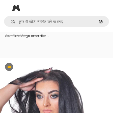
Magnific
Close menu
इमेज से ख
होम
/
स्टॉक
/
फोटो
/
सुंदर श्यामला महिला …
Premium