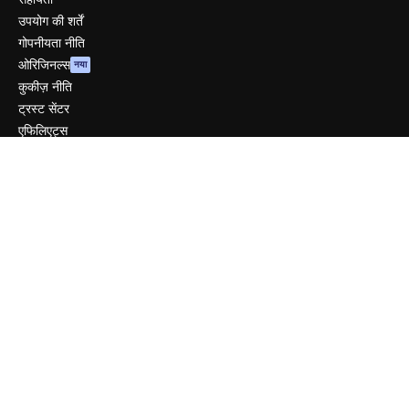
उपयोग की शर्तें
गोपनीयता नीति
ओरिजिनल्स
नया
कुकीज़ नीति
ट्रस्ट सेंटर
एफिलिएट्स
बिज़नेस
कंपनी
मूल्य निर्धारण
हमारे बारे में
रिव्यू
करियर
खोज रुझान
ब्लॉग
घटनाक्रम
Slidesgo
सामग्री बेचें