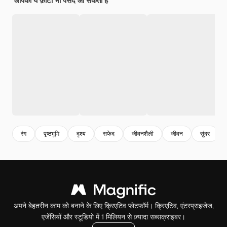
आपको ये फ़ोटो भी पसंद आ सकती हैं
रंग
पृष्ठभूमि
दृश्य
सफेद
जीवनशैली
जीवन
सुंदर
अपने बेहतरीन काम को बनाने के लिए क्रिएटिव प्लेटफॉर्म। क्रिएटिव, एंटरप्राइजेज,
एजेंसियों और स्टूडियो में 1 मिलियन से ज़्यादा सब्सक्राइबर।