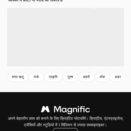
शरद ऋतु
पार्क
प्रकृति
पुरुष
बाहरी
वॉक
बाहर
अपने बेहतरीन काम को बनाने के लिए क्रिएटिव प्लेटफॉर्म। क्रिएटिव, एंटरप्राइजेज,
एजेंसियों और स्टूडियो में 1 मिलियन से ज़्यादा सब्सक्राइबर।