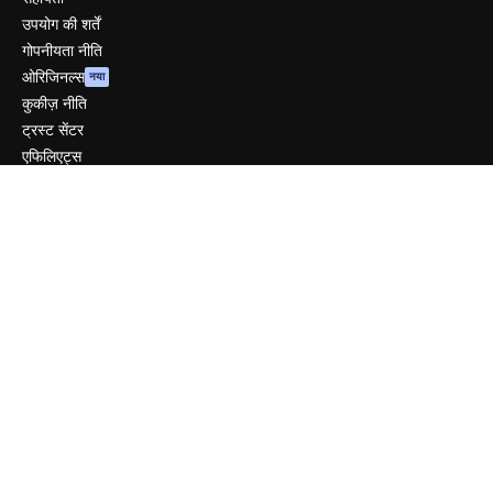
उपयोग की शर्तें
गोपनीयता नीति
ओरिजिनल्स
नया
कुकीज़ नीति
ट्रस्ट सेंटर
एफिलिएट्स
बिज़नेस
कंपनी
मूल्य निर्धारण
हमारे बारे में
रिव्यू
करियर
खोज रुझान
ब्लॉग
घटनाक्रम
Slidesgo
सामग्री बेचें