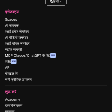
हिन्दी
प्रोडक्ट्स
Spaces
AI सहायक
एआई इमेज जेनरेटर
AI वीडियो जनरेटर
एआई वॉयस जनरेटर
स्टॉक सामग्री
MCP Claude/ChatGPT के लिए
नया
एजेंट
नया
API
मोबाइल ऐप
सभी फ्रीपिक उपकरण
शुरू करें
Academy
दस्तावेज़ीकरण
सहायता