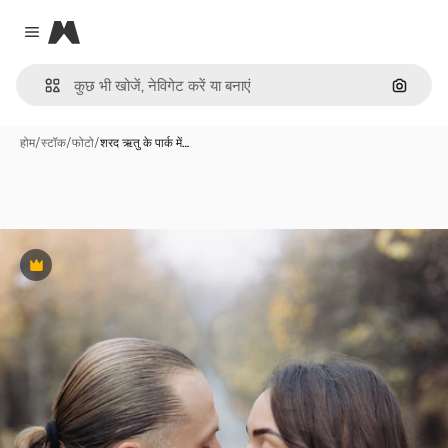
Magnific
Close menu
इमेज से ख
होम
/
स्टॉक
/
फोटो
/
शरद ऋतु के पार्क में…
Premium